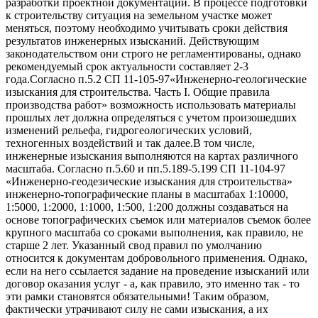
разработки проектной документации. В процессе подготовки
к строительству ситуация на земельном участке может
меняться, поэтому необходимо учитывать сроки действия
результатов инженерных изысканий. Действующим
законодательством они строго не регламентированы, однако
рекомендуемый срок актуальности составляет 2-3
года.Согласно п.5.2 СП 11-105-97«Инженерно-геологические
изыскания для строительства. Часть I. Общие правила
производства работ» возможность использовать материалы
прошлых лет должна определяться с учетом произошедших
изменений рельефа, гидрогеологических условий,
техногенных воздействий и так далее.В том числе,
инженерные изыскания выполняются на картах различного
масштаба. Согласно п.5.60 и пп.5.189-5.199 СП 11-104-97
«Инженерно-геодезические изыскания для строительства»
инженерно-топографические планы в масштабах 1:10000,
1:5000, 1:2000, 1:1000, 1:500, 1:200 должны создаваться на
основе топографических съемок или материалов съемок более
крупного масштаба со сроками выполнения, как правило, не
старше 2 лет. Указанный свод правил по умолчанию
относится к документам добровольного применения. Однако,
если на него ссылается задание на проведение изысканий или
договор оказания услуг - а, как правило, это именно так - то
эти рамки становятся обязательными! Таким образом,
фактически утрачивают силу не сами изыскания, а их