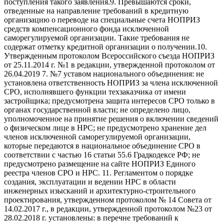
поступления такого заявления.9. Превышаются сроки,
отведенные на направление требований в кредитную
организацию о переводе на специальные счета НОПРИЗ
средств компенсационного фонда исключенной
саморегулируемой организации. Такие требования не
содержат отметку кредитной организации о получении.10.
Утвержденным протоколом Всероссийского съезда НОПРИЗ
от 25.11.2014 г. №1 в редакции, утвержденной протоколом от
26.04.2019 7. №7 уставом национального объединения: не
установлена ответственность НОПРИЗ за члена исключенной
СРО, исполнявшего функции техзаказчика от имени
застройщика; предусмотрена защита интересов СРО только в
органах государственной власти; не определено лицо,
уполномоченное на принятие решения о включении сведений
о физическом лице в НРС; не предусмотрено хранение дел
членов исключенной саморегулируемой организации,
которые передаются в национальное объединение СРО в
соответствии с частью 16 статьи 55.6 Градкодексе РФ; не
предусмотрено размещение на сайте НОПРИЗ Единого
реестра членов СРО и НРС. 11. Регламентом о порядке
создания, эксплуатации и ведении НРС в области
инженерных изысканий и архитектурно-строительного
проектирования, утвержденном протоколом № 14 Совета от
14.02.2017 г., в редакции, утвержденной протоколом №23 от
28.02.2018 г. установлены: в перечне требований к