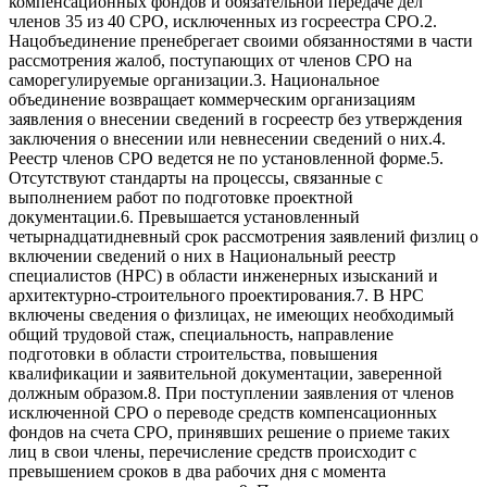
компенсационных фондов и обязательной передаче дел
членов 35 из 40 СРО, исключенных из госреестра СРО.2.
Нацобъединение пренебрегает своими обязанностями в части
рассмотрения жалоб, поступающих от членов СРО на
саморегулируемые организации.3. Национальное
объединение возвращает коммерческим организациям
заявления о внесении сведений в госреестр без утверждения
заключения о внесении или невнесении сведений о них.4.
Реестр членов СРО ведется не по установленной форме.5.
Отсутствуют стандарты на процессы, связанные с
выполнением работ по подготовке проектной
документации.6. Превышается установленный
четырнадцатидневный срок рассмотрения заявлений физлиц о
включении сведений о них в Национальный реестр
специалистов (НРС) в области инженерных изысканий и
архитектурно-строительного проектирования.7. В НРС
включены сведения о физлицах, не имеющих необходимый
общий трудовой стаж, специальность, направление
подготовки в области строительства, повышения
квалификации и заявительной документации, заверенной
должным образом.8. При поступлении заявления от членов
исключенной СРО о переводе средств компенсационных
фондов на счета СРО, принявших решение о приеме таких
лиц в свои члены, перечисление средств происходит с
превышением сроков в два рабочих дня с момента