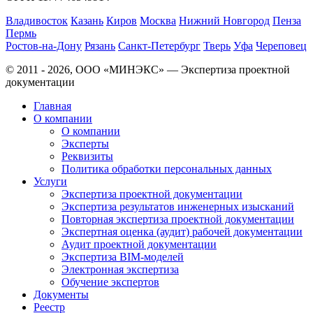
Владивосток
Казань
Киров
Москва
Нижний Новгород
Пенза
Пермь
Ростов-на-Дону
Рязань
Санкт-Петербург
Тверь
Уфа
Череповец
© 2011 - 2026, ООО «МИНЭКС» — Экспертиза проектной
документации
Главная
О компании
О компании
Эксперты
Реквизиты
Политика обработки персональных данных
Услуги
Экспертиза проектной документации
Экспертиза результатов инженерных изысканий
Повторная экспертиза проектной документации
Экспертная оценка (аудит) рабочей документации
Аудит проектной документации
Экспертиза BIM-моделей
Электронная экспертиза
Обучение экспертов
Документы
Реестр