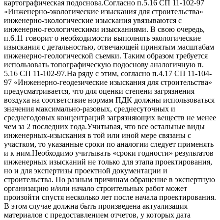
картографическая подоснова.Согласно п.5.16 СП 11-102-97
«Инженерно-экологические изыскания для строительства»
инженерно-экологические изыскания увязываются с
инженерно-геологическими изысканиями. В свою очередь,
п.6.11 говорит о необходимости выполнять экологические
изыскания с детальностью, отвечающей принятым масштабам
инженерно-геологической съемки. Таким образом требуется
использовать топографическую подоснову аналогичную п.
5.16 СП 11-102-97.На ряду с этим, согласно п.4.17 СП 11-104-
97 «Инженерно-геодезические изыскания для строительства»
предусматривается, что для оценки степени загрязнения
воздуха на соответствие нормам ПДК должны использоваться
значения максимально-разовых, среднесуточных и
среднегодовых концентраций загрязняющих веществ не менее
чем за 2 последних года.Учитывая, что все остальные виды
инженерных-изыскания в той или иной мере связаны с
участком, то указанные сроки по аналогии следует применять
и к ним.Необходимо учитывать «сроки годности» результатов
инженерных изысканий не только для этапа проектирования,
но и для экспертизы проектной документации и
строительства. По разным причинам обращение в экспертную
организацию и/или начало строительных работ может
произойти спустя несколько лет после начала проектирования.
В этом случае должна быть произведена актуализация
материалов с предоставлением отчетов, у которых дата