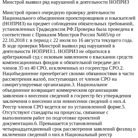
Минстрой выявил ряд нарушений в деятельности НОПРИЗ
Минстрой провел очередную проверку деятельности
Национального объединения проектировщиков и изыскателей
(НОПРИЗ) на предмет соблюдения обязательных требований,
установленных Градкодексом РФ.Проверка была проведена в
соответствии с Приказом Минстроя России №665/пр от
22.10.2018 г. в период с 22 июля по 16 августа текущего года.
В ходе проверки Минстрой выявил ряд нарушений в
деятельности НОПРИЗ:1. НОПРИЗ не обратился в
арбитражный суд с исковым заявлением о взыскании средств
компенсационных фондов и обязательной передаче дел
членов 35 из 40 СРО, исключенных из госреестра СРО.2.
Нацобъединение пренебрегает своими обязанностями в части
рассмотрения жалоб, поступающих от членов СРО на
саморегулируемые организации.3. Национальное
объединение возвращает коммерческим организациям
заявления о внесении сведений в госреестр без утверждения
заключения о внесении или невнесении сведений о них.4.
Реестр членов СРО ведется не по установленной форме.5.
Отсутствуют стандарты на процессы, связанные с
выполнением работ по подготовке проектной
документации.6. Превышается установленный
четырнадцатидневный срок рассмотрения заявлений физлиц о
включении сведений о них в Национальный реестр