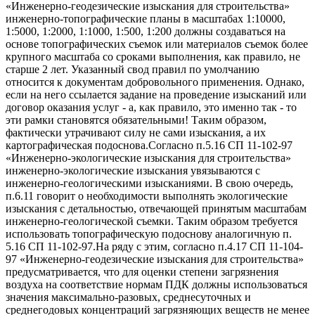
«Инженерно-геодезические изыскания для строительства»
инженерно-топографические планы в масштабах 1:10000,
1:5000, 1:2000, 1:1000, 1:500, 1:200 должны создаваться на
основе топографических съемок или материалов съемок более
крупного масштаба со сроками выполнения, как правило, не
старше 2 лет. Указанный свод правил по умолчанию
относится к документам добровольного применения. Однако,
если на него ссылается задание на проведение изысканий или
договор оказания услуг - а, как правило, это именно так - то
эти рамки становятся обязательными! Таким образом,
фактически утрачивают силу не сами изыскания, а их
картографическая подоснова.Согласно п.5.16 СП 11-102-97
«Инженерно-экологические изыскания для строительства»
инженерно-экологические изыскания увязываются с
инженерно-геологическими изысканиями. В свою очередь,
п.6.11 говорит о необходимости выполнять экологические
изыскания с детальностью, отвечающей принятым масштабам
инженерно-геологической съемки. Таким образом требуется
использовать топографическую подоснову аналогичную п.
5.16 СП 11-102-97.На ряду с этим, согласно п.4.17 СП 11-104-
97 «Инженерно-геодезические изыскания для строительства»
предусматривается, что для оценки степени загрязнения
воздуха на соответствие нормам ПДК должны использоваться
значения максимально-разовых, среднесуточных и
среднегодовых концентраций загрязняющих веществ не менее