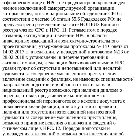
о физическом лице в НРС; не предусмотрено хранение дел
членов исключенной саморегулируемой организации,
которые передаются в национальное объединение СРО в
соответствии с частью 16 статьи 55.6 Градкодексе РФ; не
предусмотрено размещение на сайте НОПРИЗ Единого
реестра членов СРО и НРС. 11. Регламентом о порядке
создания, эксплуатации и ведении НРС в области
инженерных изысканий и архитектурно-строительного
проектирования, утвержденном протоколом № 14 Совета от
14.02.2017 г., в редакции, утвержденной протоколом №23 от
28.02.2018 г. установлены: в перечне требований к
физическим лицам, желающим быть включенными в НРС,
указан пункт об отсутствии непогашенной или неснятой
судимости за совершение умышленного преступления;
включение сведений о физлицах, не имеющих специальности/
направления подготовки в области строительства в
национальный реестр возможно, при наличии диплома о
переподготовке; представление копии диплома о
профессиональной переподготовке в качестве документа о
повышении квалификации; при отсутствии справки о
наличии или отсутствии непогашенной или неснятой
судимости за совершение умышленного преступления,
возможно принятие решения о включении сведений о
физическом лице в НРС. 12. Порядок подготовки и
утверждения заключений о возможности внесения или об