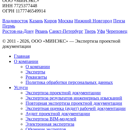
ООО «МИНЭКС»
ИНН 7725377448
ОГРН 1177746549914
Владивосток
Казань
Киров
Москва
Нижний Новгород
Пенза
Пермь
Ростов-на-Дону
Рязань
Санкт-Петербург
Тверь
Уфа
Череповец
© 2011 - 2026, ООО «МИНЭКС» — Экспертиза проектной
документации
Главная
О компании
О компании
Эксперты
Реквизиты
Политика обработки персональных данных
Услуги
Экспертиза проектной документации
Экспертиза результатов инженерных изысканий
Повторная экспертиза проектной документации
Экспертная оценка (аудит) рабочей документации
Аудит проектной документации
Экспертиза BIM-моделей
Электронная экспертиза
Обучение экспертов