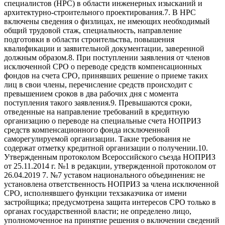
специалистов (НРС) в области инженерных изысканий и
архитектурно-строительного проектирования.7. В НРС
включены сведения о физлицах, не имеющих необходимый
общий трудовой стаж, специальность, направление
подготовки в области строительства, повышения
квалификации и заявительной документации, заверенной
должным образом.8. При поступлении заявления от членов
исключенной СРО о переводе средств компенсационных
фондов на счета СРО, принявших решение о приеме таких
лиц в свои члены, перечисление средств происходит с
превышением сроков в два рабочих дня с момента
поступления такого заявления.9. Превышаются сроки,
отведенные на направление требований в кредитную
организацию о переводе на специальные счета НОПРИЗ
средств компенсационного фонда исключенной
саморегулируемой организации. Такие требования не
содержат отметку кредитной организации о получении.10.
Утвержденным протоколом Всероссийского съезда НОПРИЗ
от 25.11.2014 г. №1 в редакции, утвержденной протоколом от
26.04.2019 7. №7 уставом национального объединения: не
установлена ответственность НОПРИЗ за члена исключенной
СРО, исполнявшего функции техзаказчика от имени
застройщика; предусмотрена защита интересов СРО только в
органах государственной власти; не определено лицо,
уполномоченное на принятие решения о включении сведений