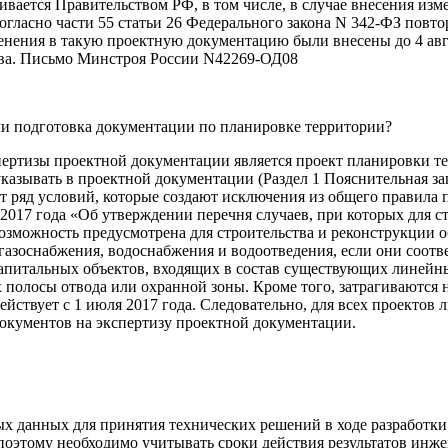
ивается Правительством РФ, в том числе, в случае внесения и
согласно части 55 статьи 26 Федерального закона N 342-ФЗ пов
енения в такую проектную документацию были внесены до 4 авг
ства. Письмо Минстроя России N42269-ОД08
 ли подготовка документации по планировке территории?
ртизы проектной документации является проект планировки те
 указывать в проектной документации (Раздел 1 Пояснительная 
т ряд условий, которые создают исключения из общего правила
017 года «Об утверждении перечня случаев, при которых для ст
возможность предусмотрена для строительства и реконструкции
газоснабжения, водоснабжения и водоотведения, если они соот
капитальных объектов, входящих в состав существующих линейны
полосы отвода или охранной зоны. Кроме того, затрагиваются 
йствует с 1 июля 2017 года. Следовательно, для всех проектов 
документов на экспертизу проектной документации.
 данных для принятия технических решений в ходе разработки
, поэтому необходимо учитывать сроки действия результатов и