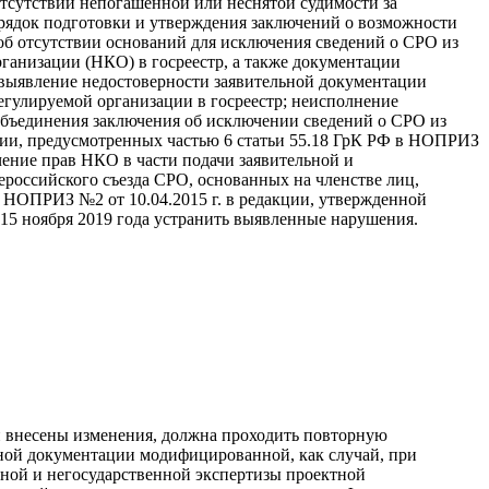
тсутствии непогашенной или неснятой судимости за
рядок подготовки и утверждения заключений о возможности
об отсутствии оснований для исключения сведений о СРО из
рганизации (НКО) в госреестр, а также документации
; выявление недостоверности заявительной документации
егулируемой организации в госреестр; неисполнение
 объединения заключения об исключении сведений о СРО из
ции, предусмотренных частью 6 статьи 55.18 ГрК РФ в НОПРИЗ
чение прав НКО в части подачи заявительной и
российского съезда СРО, основанных на членстве лиц,
НОПРИЗ №2 от 10.04.2015 г. в редакции, утвержденной
15 ноября 2019 года устранить выявленные нарушения.
 внесены изменения, должна проходить повторную
ктной документации модифицированной, как случай, при
нной и негосударственной экспертизы проектной