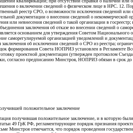
вышении квалификации; при отсутствии справки о наличии или о
шения о включении сведений о физическом лице в НРС. 12. По
рственный реестр СРО, о возможности исключения сведений или 
ительной документации о внесении сведений о некоммерческой о
ения или невнесения сведений о такой организации в госреестр
ъединения заключения об отказе во внесении сведений о самор
е является основанием для утверждения Советом Национального
ление саморегулируемой организацией уведомлений и документа
я заключения об исключении сведений о СРО из реестра; ограни
ядок формирования Совета НОПРИЗ установлен в Регламенте Все
овку проектной документации (утвержден протоколом Съезда 
рки, согласно предписанию Минстроя, НОПРИЗ обязан в срок до 
получившей положительное заключение
тация получившая положительное заключение, и в которую были
3.7 статьи 49 ГрК РФ, регламентирующие порядок признания прое
сьме Минстроя отмечается, что порядок проведения государстве