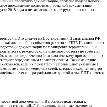
зменений в проектную документацию, согласно Федеральному
торное прохождение экспертизы проектной документации
уста 2018 года и не затрагивают конструктивных и иных
рритории. Это следует из Постановлении Правительства РФ
записка) для линейных объектов реквизиты ППТ. Исключения из
 подготовки документации по планировке территории. Они
роительства, реконструкции линейного объекта не требуется
 объектов по подключению (технологическому присоединению)
ветствуют определенным характеристикам. Также действие
х объектов, если их показатели не превышают указанные в
некоторые виды инженерных сетей, которые находятся внутри
линейных объектов, разработанных до этой даты, ППТ является
 проектной документации. В процессе подготовки к
нженерных изысканий. Действующим законодательством они