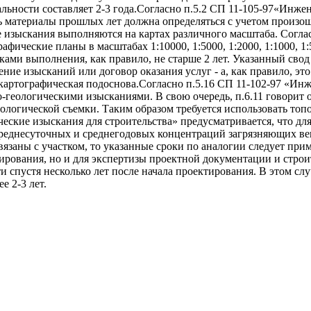
льности составляет 2-3 года.Согласно п.5.2 СП 11-105-97«Инжене
ь материалы прошлых лет должна определяться с учетом произо
 изыскания выполняются на картах различного масштаба. Соглас
фические планы в масштабах 1:10000, 1:5000, 1:2000, 1:1000, 1
оками выполнения, как правило, не старше 2 лет. Указанный св
ение изысканий или договор оказания услуг - а, как правило, эт
 картографическая подоснова.Согласно п.5.16 СП 11-102-97 «Ин
геологическими изысканиями. В свою очередь, п.6.11 говорит 
логической съемки. Таким образом требуется использовать топ
ческие изыскания для строительства» предусматривается, что дл
еднесуточных и среднегодовых концентраций загрязняющих веще
язаны с участком, то указанные сроки по аналогии следует при
тирования, но и для экспертизы проектной документации и стро
 спустя несколько лет после начала проектирования. В этом сл
е 2-3 лет.