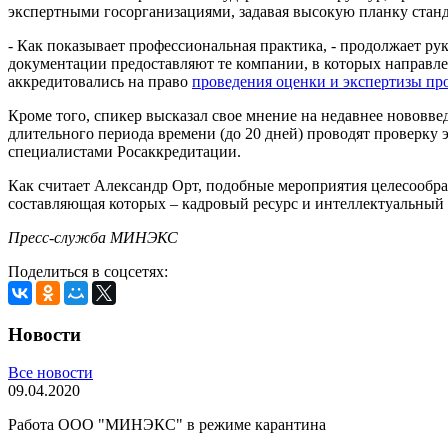
экспертными госорганизациями, задавая высокую планку станда
- Как показывает профессиональная практика, - продолжает ру
документации предоставляют те компании, в которых направл
аккредитовались на право
проведения оценки и экспертизы пр
Кроме того, спикер высказал свое мнение на недавнее нововв
длительного периода времени (до 20 дней) проводят проверку
специалистами Росаккредитации.
Как считает Александр Орт, подобные мероприятия целесообр
составляющая которых – кадровый ресурс и интеллектуальный 
Пресс-служба
МИНЭКС
Поделиться в соцсетях:
Новости
Все новости
09.04.2020
Работа ООО "МИНЭКС" в режиме карантина