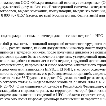
ва и экспертов ООО «Межрегиональный институт экспертизы» 
документообороту на базе своей электронной системы эксперти
оговоров, выдача замечаний, консультации, выдача заключений, 
800 707 8157 (звонок по всей России для вас бесплатный) или о
 подтверждения стажа инженера для внесения сведений в НРС
сьбой разъяснить возникший вопрос об исчислении трудового с
8-ТБ/02, разъясняющее, какими документами инженер может подт
ащимися в трудовой книжке, после получения диплома о высшем
готовки должно быть включено в перечень, утвержденный приказ
го стажа работы и включает в себя периоды трудовой деятельн
троительстве, капремонте и сносе объектов капитального стро
документами: выписка из ЕГРЮЛ, ЕГРИП, в которой содержатся
ности, осуществляемых его работодателем, лицензией, свидетел
ласно статье 56 Трудового кодекса РФ; должностной регламент
согласно статье 47 Федерального закона от 27 июля 2004 г. N 
г. N 25-ФЗ «О муниципальной службе в Российской Федерации»; 
аж работы с правом страны, на территории которой физическим
одимо для включения сведений в НРС в области строительства,
т, что оно носит информационно-разъяснительный характер и н