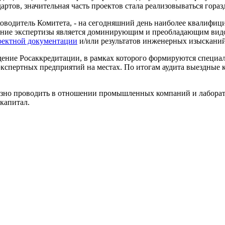
ртов, значительная часть проектов стала реализовываться гораз
ководитель Комитета, - на сегодняшний день наиболее квалифиц
ение экспертизы является доминирующим и преобладающим видо
оектной документации
и/или результатов инженерных изысканий 
едение Росаккредитации, в рамках которого формируются специа
 экспертных предприятий на местах. По итогам аудита выездные
азно проводить в отношении промышленных компаний и лаборато
капитал.