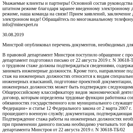
Уважаемые клиенты и партнеры! Основной состав руководст
штатном режиме благодаря заранее введенному электронному 
режиме, наша команда на связи! Прием заявлений, заключение д
электронном виде! Обращайтесь по многоканальному телефону 8 
info@minexpert.ru
30.08.2019
Минстрой опубликовал перечень документов, необходимых для
В правовой департамент Минстроя поступило обращение с про
департамент подготовил письмо от 22 августа 2019 г. N 3061
о трудовом стаже должны подтверждаться сведениями, содерж
занимать инженерные должности. Кроме того, направление под
стаж на инженерных должностях относится к видам специально
инженерных изысканий, подготовке проектной документации, с
инженерных должностях может быть подтвержден следующими 
Общероссийскому классификатору видов экономической деятель
договор, которым определены трудовые функции работника сог
обязанностях государственного или муниципального служащего 
Федерации» и статье 12 Федерального закона от 2 марта 2007 
прошедшего военную службу; документация, подтверждающая ст
Подтверждение стажа работы на инженерных должностях необх
при применении данного письма необходимо учитывать тот фак
департамента Минстроя от 22 августа 2019 г. N 30618-ТБ/02