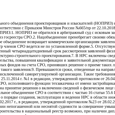
ьного объединения проектировщиков и изыскателей (НОПРИЗ) н
тветствии с Приказом Минстроя России №665/пр от 22.10.2018 г.
ПРИЗ:1. НОПРИЗ не обратился в арбитражный суд с исковым за
 из госреестра СРО.2. Нацобъединение пренебрегает своими обя
 объединение возвращает коммерческим организациям заявления
тр членов СРО ведется не по установленной форме.5. Отсутству
енный четырнадцатидневный срок рассмотрения заявлений физл
ектурно-строительного проектирования.7. В НРС включены све
ительства, повышения квалификации и заявительной документац
ых фондов на счета СРО, принявших решение о приеме таких ли
 такого заявления.9. Превышаются сроки, отведенные на направ
сключенной саморегулируемой организации. Такие требования 
.11.2014 г. №1 в редакции, утвержденной протоколом от 26.04
РО, исполнявшего функции техзаказчика от имени застройщика;
 на принятие решения о включении сведений о физическом лице
ьное объединение СРО в соответствии с частью 16 статьи 55.6 
о порядке создания, эксплуатации и ведении НРС в области ин
2.2017 г., в редакции, утвержденной протоколом №23 от 28.02.2
ии непогашенной или неснятой судимости за совершение умышл
оительства в национальный реестр возможно, при наличии дипл