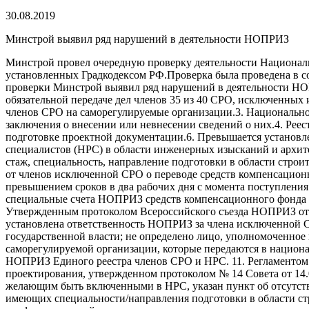
30.08.2019
Минстрой выявил ряд нарушений в деятельности НОПРИЗ
Минстрой провел очередную проверку деятельности Национал
установленных Градкодексом РФ.Проверка была проведена в соо
проверки Минстрой выявил ряд нарушений в деятельности НО
обязательной передаче дел членов 35 из 40 СРО, исключенных
членов СРО на саморегулируемые организации.3. Национальное
заключения о внесении или невнесении сведений о них.4. Реес
подготовке проектной документации.6. Превышается установл
специалистов (НРС) в области инженерных изысканий и архит
стаж, специальность, направление подготовки в области стро
от членов исключенной СРО о переводе средств компенсационн
превышением сроков в два рабочих дня с момента поступления
специальные счета НОПРИЗ средств компенсационного фонда и
Утвержденным протоколом Всероссийского съезда НОПРИЗ от 25
установлена ответственность НОПРИЗ за члена исключенной С
государственной власти; не определено лицо, уполномоченное
саморегулируемой организации, которые передаются в национал
НОПРИЗ Единого реестра членов СРО и НРС. 11. Регламентом 
проектирования, утвержденном протоколом № 14 Совета от 14.0
желающим быть включенными в НРС, указан пункт об отсутств
имеющих специальности/направления подготовки в области стр