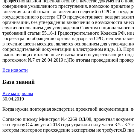
профессиональной переподготовке в качестве документа о по
совершение умышленного преступления, возможно принятие ре
внесения или об отказе во внесении сведений о СРО в госуда
государственного реестра СРО предусматривает: возврат заяв
организации, без утверждения заключения о возможности внес
служит основанием для утверждения Советом национального об
требований статьи 55.16-1 Градостроительного Кодекса РФ, н
госреестра по обращению органа надзора за СРО; непредстав
в течение шести месяцев, является основанием для утверждени
сопроводительной документации в электронном виде. 13. Пор
выполняющих инженерные изыскания и осуществляющих подгот
протоколом №7 от 26.04.2019 г.)По итогам проведенной прове
Все новости
База знаний
Все материалы
30.04.2019
Когда нужна повторная экспертиза проектной документации, 
Согласно письму Минстроя №42269-ОД/08, проектная докумен
экспертизу.С 4 августа 2018 года утратили силу части 3.5 - 
котором повторное прохождение экспертизы не требуется.В пи