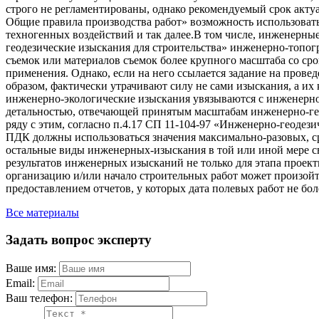
строго не регламентированы, однако рекомендуемый срок актуа
Общие правила производства работ» возможность использоват
техногенных воздействий и так далее.В том числе, инженерные
геодезические изыскания для строительства» инженерно-топогра
съемок или материалов съемок более крупного масштаба со ср
применения. Однако, если на него ссылается задание на провед
образом, фактически утрачивают силу не сами изыскания, а их
инженерно-экологические изыскания увязываются с инженерно-
детальностью, отвечающей принятым масштабам инженерно-гео
ряду с этим, согласно п.4.17 СП 11-104-97 «Инженерно-геодези
ПДК должны использоваться значения максимально-разовых, ср
остальные виды инженерных-изыскания в той или иной мере св
результатов инженерных изысканий не только для этапа проек
организацию и/или начало строительных работ может произойти
предоставлением отчетов, у которых дата полевых работ не боле
Все материалы
Задать вопрос эксперту
Ваше имя:
Email:
Ваш телефон: