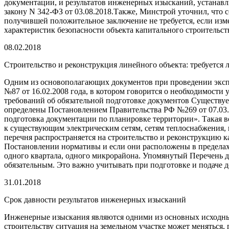
документации, и результатов инженерных изысканий, устанавл
закону N 342-ФЗ от 03.08.2018.Также, Минстрой уточнил, что 
получившей положительное заключение не требуется, если изм
характеристик безопасности объекта капитального строитель
08.02.2018
Строительство и реконструкция линейного объекта: требуется
Одним из основополагающих документов при проведении экспе
№87 от 16.02.2008 года, в котором говорится о необходимости
требований об обязательной подготовке документов Существуе
определены Постановлением Правительства РФ №269 от 07.03.2
подготовка документации по планировке территории». Такая 
к существующим электрическим сетям, сетям теплоснабжения, 
перечня распространяется на строительство и реконструкцию 
Постановлении нормативы и если они расположены в пределах 
одного квартала, одного микрорайона. Упомянутый Перечень де
обязательным. Это важно учитывать при подготовке и подаче 
31.01.2018
Срок давности результатов инженерных изысканий
Инженерные изыскания являются одними из основных исходных
строительству ситуация на земельном участке может меняться