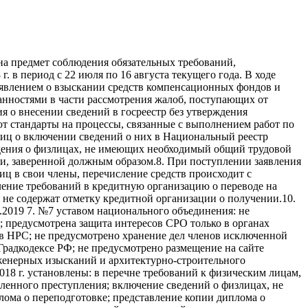
а предмет соблюдения обязательных требований,
 в период с 22 июля по 16 августа текущего года. В ходе
явлением о взыскании средств компенсационных фондов и
занностями в части рассмотрения жалоб, поступающих от
 о внесении сведений в госреестр без утверждения
ют стандарты на процессы, связанные с выполнением работ по
иц о включении сведений о них в Национальный реестр
дения о физлицах, не имеющих необходимый общий трудовой
ии, заверенной должным образом.8. При поступлении заявления
ц в свои члены, перечисление средств происходит с
ление требований в кредитную организацию о переводе на
не содержат отметку кредитной организации о получении.10.
.2019 7. №7 уставом национального объединения: не
 предусмотрена защита интересов СРО только в органах
 в НРС; не предусмотрено хранение дел членов исключенной
Градкодексе РФ; не предусмотрено размещение на сайте
женерных изысканий и архитектурно-строительного
018 г. установлены: в перечне требований к физическим лицам,
енного преступления; включение сведений о физлицах, не
ома о переподготовке; представление копии диплома о