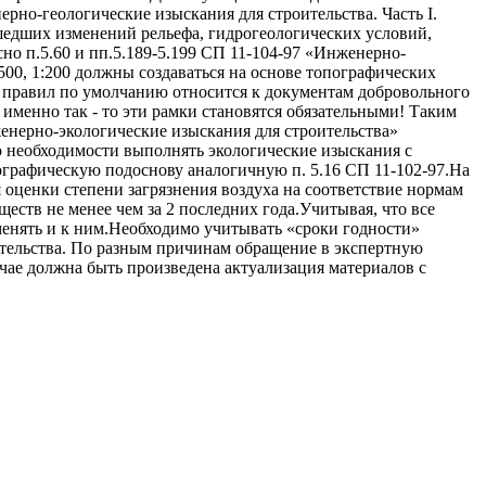
рно-геологические изыскания для строительства. Часть I.
шедших изменений рельефа, гидрогеологических условий,
но п.5.60 и пп.5.189-5.199 СП 11-104-97 «Инженерно-
:500, 1:200 должны создаваться на основе топографических
од правил по умолчанию относится к документам добровольного
о именно так - то эти рамки становятся обязательными! Таким
женерно-экологические изыскания для строительства»
о необходимости выполнять экологические изыскания с
ографическую подоснову аналогичную п. 5.16 СП 11-102-97.На
я оценки степени загрязнения воздуха на соответствие нормам
ств не менее чем за 2 последних года.Учитывая, что все
менять и к ним.Необходимо учитывать «сроки годности»
ительства. По разным причинам обращение в экспертную
учае должна быть произведена актуализация материалов с