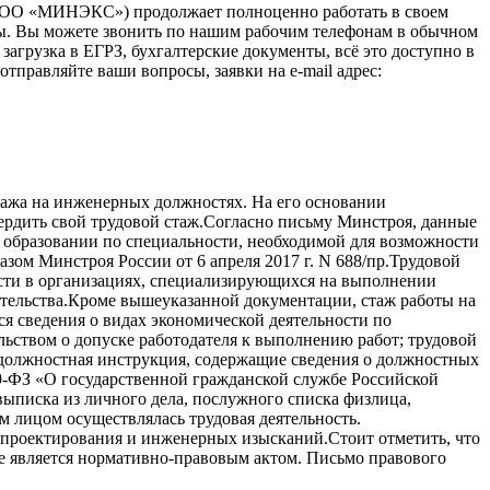
(ООО «МИНЭКС») продолжает полноценно работать в своем
зы. Вы можете звонить по нашим рабочим телефонам в обычном
загрузка в ЕГРЗ, бухгалтерские документы, всё это доступно в
тправляйте ваши вопросы, заявки на e-mail адрес:
тажа на инженерных должностях. На его основании
вердить свой трудовой стаж.Согласно письму Минстроя, данные
 образовании по специальности, необходимой для возможности
ом Минстроя России от 6 апреля 2017 г. N 688/пр.Трудовой
ости в организациях, специализирующихся на выполнении
ительства.Кроме вышеуказанной документации, стаж работы на
 сведения о видах экономической деятельности по
ьством о допуске работодателя к выполнению работ; трудовой
, должностная инструкция, содержащие сведения о должностных
79-ФЗ «О государственной гражданской службе Российской
выписка из личного дела, послужного списка физлица,
 лицом осуществлялась трудовая деятельность.
 проектирования и инженерных изысканий.Стоит отметить, что
е является нормативно-правовым актом. Письмо правового