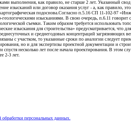
оками выполнения, как правило, не старше 2 лет. Указанный св
ение изысканий или договор оказания услуг - а, как правило, эт
 картографическая подоснова.Согласно п.5.16 СП 11-102-97 «Ин
геологическими изысканиями. В свою очередь, п.6.11 говорит 
логической съемки. Таким образом требуется использовать топ
ческие изыскания для строительства» предусматривается, что дл
еднесуточных и среднегодовых концентраций загрязняющих веще
язаны с участком, то указанные сроки по аналогии следует при
тирования, но и для экспертизы проектной документации и стро
 спустя несколько лет после начала проектирования. В этом сл
е 2-3 лет.
 обработки персональных данных.