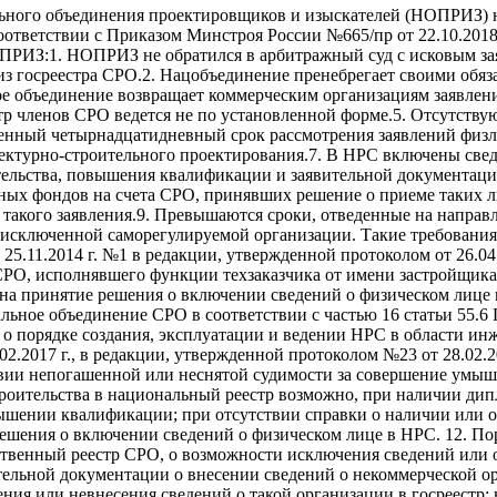
ьного объединения проектировщиков и изыскателей (НОПРИЗ) н
тветствии с Приказом Минстроя России №665/пр от 22.10.2018 г.
ПРИЗ:1. НОПРИЗ не обратился в арбитражный суд с исковым за
 из госреестра СРО.2. Нацобъединение пренебрегает своими обя
 объединение возвращает коммерческим организациям заявления
тр членов СРО ведется не по установленной форме.5. Отсутству
енный четырнадцатидневный срок рассмотрения заявлений физл
ектурно-строительного проектирования.7. В НРС включены све
ительства, повышения квалификации и заявительной документац
ых фондов на счета СРО, принявших решение о приеме таких ли
 такого заявления.9. Превышаются сроки, отведенные на направ
сключенной саморегулируемой организации. Такие требования 
.11.2014 г. №1 в редакции, утвержденной протоколом от 26.04
РО, исполнявшего функции техзаказчика от имени застройщика;
 на принятие решения о включении сведений о физическом лице
ьное объединение СРО в соответствии с частью 16 статьи 55.6 
о порядке создания, эксплуатации и ведении НРС в области ин
2.2017 г., в редакции, утвержденной протоколом №23 от 28.02.2
ии непогашенной или неснятой судимости за совершение умышл
оительства в национальный реестр возможно, при наличии дипл
вышении квалификации; при отсутствии справки о наличии или о
шения о включении сведений о физическом лице в НРС. 12. По
рственный реестр СРО, о возможности исключения сведений или 
ительной документации о внесении сведений о некоммерческой о
ения или невнесения сведений о такой организации в госреестр