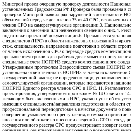
Минстрой провел очередную проверку деятельности Национал
установленных Градкодексом РФ.Проверка была проведена в соо
проверки Минстрой выявил ряд нарушений в деятельности НО
обязательной передаче дел членов 35 из 40 СРО, исключенных
членов СРО на саморегулируемые организации.3. Национальное
заключения о внесении или невнесении сведений о них.4. Реес
подготовке проектной документации.6. Превышается установл
специалистов (НРС) в области инженерных изысканий и архит
стаж, специальность, направление подготовки в области стро
от членов исключенной СРО о переводе средств компенсационн
превышением сроков в два рабочих дня с момента поступления
специальные счета НОПРИЗ средств компенсационного фонда и
Утвержденным протоколом Всероссийского съезда НОПРИЗ от 25
установлена ответственность НОПРИЗ за члена исключенной С
государственной власти; не определено лицо, уполномоченное
саморегулируемой организации, которые передаются в национал
НОПРИЗ Единого реестра членов СРО и НРС. 11. Регламентом 
проектирования, утвержденном протоколом № 14 Совета от 14.0
желающим быть включенными в НРС, указан пункт об отсутств
имеющих специальности/направления подготовки в области стр
профессиональной переподготовке в качестве документа о по
совершение умышленного преступления, возможно принятие ре
внесения или об отказе во внесении сведений о СРО в госуда
государственного реестра СРО предусматривает: возврат заяв
организации, без утверждения заключения о возможности внес