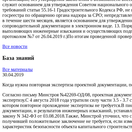
служит основанием для утверждения Советом национального об
требований статьи 55.16-1 Градостроительного Кодекса РФ, н
госреестра по обращению органа надзора за СРО; непредстав
в течение шести месяцев, является основанием для утверждени
сопроводительной документации в электронном виде. 13. Пор
выполняющих инженерные изыскания и осуществляющих подгот
протоколом №7 от 26.04.2019 г.)По итогам проведенной прове
Все новости
База знаний
Все материалы
30.04.2019
Когда нужна повторная экспертиза проектной документации, 
Согласно письму Минстроя №42269-ОД/08, проектная докумен
экспертизу.С 4 августа 2018 года утратили силу части 3.5 - 
котором повторное прохождение экспертизы не требуется.В пи
документации, и результатов инженерных изысканий, устанавл
закону N 342-ФЗ от 03.08.2018.Также, Минстрой уточнил, что 
получившей положительное заключение не требуется, если изм
характеристик безопасности объекта капитального строитель