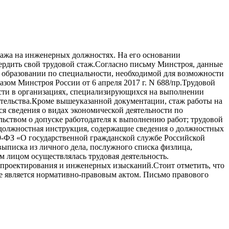
тажа на инженерных должностях. На его основании
вердить свой трудовой стаж.Согласно письму Минстроя, данные
 образовании по специальности, необходимой для возможности
ом Минстроя России от 6 апреля 2017 г. N 688/пр.Трудовой
ости в организациях, специализирующихся на выполнении
ительства.Кроме вышеуказанной документации, стаж работы на
 сведения о видах экономической деятельности по
ьством о допуске работодателя к выполнению работ; трудовой
, должностная инструкция, содержащие сведения о должностных
79-ФЗ «О государственной гражданской службе Российской
выписка из личного дела, послужного списка физлица,
 лицом осуществлялась трудовая деятельность.
 проектирования и инженерных изысканий.Стоит отметить, что
е является нормативно-правовым актом. Письмо правового