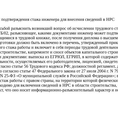
 подтверждения стажа инженера для внесения сведений в НРС
сьбой разъяснить возникший вопрос об исчислении трудового с
8-ТБ/02, разъясняющее, какими документами инженер может подт
ащимися в трудовой книжке, после получения диплома о высшем
готовки должно быть включено в перечень, утвержденный приказ
го стажа работы и включает в себя периоды трудовой деятельн
троительстве, капремонте и сносе объектов капитального стро
документами: выписка из ЕГРЮЛ, ЕГРИП, в которой содержатся
ности, осуществляемых его работодателем, лицензией, свидетел
ласно статье 56 Трудового кодекса РФ; должностной регламент
согласно статье 47 Федерального закона от 27 июля 2004 г. N 
г. N 25-ФЗ «О муниципальной службе в Российской Федерации»; 
аж работы с правом страны, на территории которой физическим
одимо для включения сведений в НРС в области строительства,
т, что оно носит информационно-разъяснительный характер и н