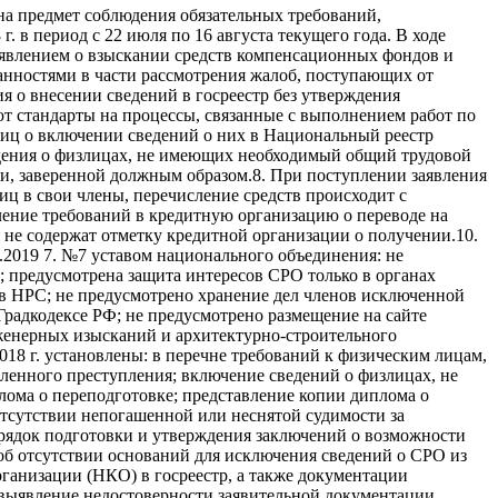
а предмет соблюдения обязательных требований,
 в период с 22 июля по 16 августа текущего года. В ходе
явлением о взыскании средств компенсационных фондов и
занностями в части рассмотрения жалоб, поступающих от
 о внесении сведений в госреестр без утверждения
ют стандарты на процессы, связанные с выполнением работ по
иц о включении сведений о них в Национальный реестр
дения о физлицах, не имеющих необходимый общий трудовой
ии, заверенной должным образом.8. При поступлении заявления
ц в свои члены, перечисление средств происходит с
ление требований в кредитную организацию о переводе на
не содержат отметку кредитной организации о получении.10.
.2019 7. №7 уставом национального объединения: не
 предусмотрена защита интересов СРО только в органах
 в НРС; не предусмотрено хранение дел членов исключенной
Градкодексе РФ; не предусмотрено размещение на сайте
женерных изысканий и архитектурно-строительного
018 г. установлены: в перечне требований к физическим лицам,
енного преступления; включение сведений о физлицах, не
ома о переподготовке; представление копии диплома о
тсутствии непогашенной или неснятой судимости за
рядок подготовки и утверждения заключений о возможности
об отсутствии оснований для исключения сведений о СРО из
рганизации (НКО) в госреестр, а также документации
; выявление недостоверности заявительной документации