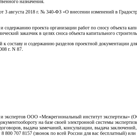
твенного назначения.
от 3 августа 2018 г. № 340-ФЗ «О внесении изменений в Градос
 и содержанию проекта организации работ по сносу объекта капи
ический заказчик в целях сноса объекта капитального строитель
й к составу и содержанию разделов проектной документации для 
08 г. N 87.
ва и экспертов ООО «Межрегиональный институт экспертизы» 
документообороту на базе своей электронной системы эксперти
оговоров, выдача замечаний, консультации, выдача заключений, 
800 707 8157 (звонок по всей России для вас бесплатный) или о