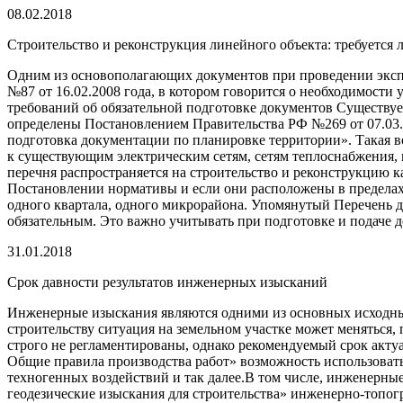
08.02.2018
Строительство и реконструкция линейного объекта: требуется
Одним из основополагающих документов при проведении экспе
№87 от 16.02.2008 года, в котором говорится о необходимости
требований об обязательной подготовке документов Существуе
определены Постановлением Правительства РФ №269 от 07.03.2
подготовка документации по планировке территории». Такая 
к существующим электрическим сетям, сетям теплоснабжения, 
перечня распространяется на строительство и реконструкцию 
Постановлении нормативы и если они расположены в пределах 
одного квартала, одного микрорайона. Упомянутый Перечень де
обязательным. Это важно учитывать при подготовке и подаче 
31.01.2018
Срок давности результатов инженерных изысканий
Инженерные изыскания являются одними из основных исходных
строительству ситуация на земельном участке может меняться
строго не регламентированы, однако рекомендуемый срок актуа
Общие правила производства работ» возможность использоват
техногенных воздействий и так далее.В том числе, инженерные
геодезические изыскания для строительства» инженерно-топогра