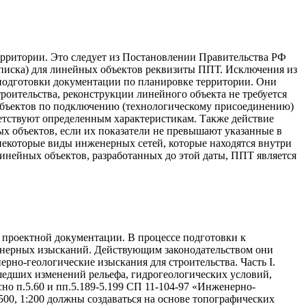
рритории. Это следует из Постановлении Правительства РФ
записка) для линейных объектов реквизиты ППТ. Исключения из
 подготовки документации по планировке территории. Они
роительства, реконструкции линейного объекта не требуется
 объектов по подключению (технологическому присоединению)
ветствуют определенным характеристикам. Также действие
х объектов, если их показатели не превышают указанные в
некоторые виды инженерных сетей, которые находятся внутри
линейных объектов, разработанных до этой даты, ППТ является
 проектной документации. В процессе подготовки к
нженерных изысканий. Действующим законодательством они
рно-геологические изыскания для строительства. Часть I.
шедших изменений рельефа, гидрогеологических условий,
но п.5.60 и пп.5.189-5.199 СП 11-104-97 «Инженерно-
:500, 1:200 должны создаваться на основе топографических