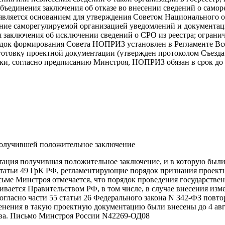
ъединения заключения об отказе во внесении сведений о самор
е является основанием для утверждения Советом Национального
ление саморегулируемой организацией уведомлений и документа
я заключения об исключении сведений о СРО из реестра; ограни
ядок формирования Совета НОПРИЗ установлен в Регламенте Все
овку проектной документации (утвержден протоколом Съезда 
рки, согласно предписанию Минстроя, НОПРИЗ обязан в срок до 
получившей положительное заключение
тация получившая положительное заключение, и в которую были
3.7 статьи 49 ГрК РФ, регламентирующие порядок признания прое
сьме Минстроя отмечается, что порядок проведения государстве
ивается Правительством РФ, в том числе, в случае внесения и
согласно части 55 статьи 26 Федерального закона N 342-ФЗ пов
енения в такую проектную документацию были внесены до 4 авг
ства. Письмо Минстроя России N42269-ОД08