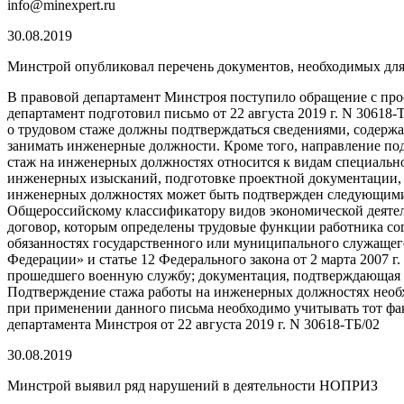
info@minexpert.ru
30.08.2019
Минстрой опубликовал перечень документов, необходимых для
В правовой департамент Минстроя поступило обращение с про
департамент подготовил письмо от 22 августа 2019 г. N 3061
о трудовом стаже должны подтверждаться сведениями, содерж
занимать инженерные должности. Кроме того, направление под
стаж на инженерных должностях относится к видам специально
инженерных изысканий, подготовке проектной документации, с
инженерных должностях может быть подтвержден следующими 
Общероссийскому классификатору видов экономической деятель
договор, которым определены трудовые функции работника сог
обязанностях государственного или муниципального служащего 
Федерации» и статье 12 Федерального закона от 2 марта 2007 
прошедшего военную службу; документация, подтверждающая ст
Подтверждение стажа работы на инженерных должностях необх
при применении данного письма необходимо учитывать тот фак
департамента Минстроя от 22 августа 2019 г. N 30618-ТБ/02
30.08.2019
Минстрой выявил ряд нарушений в деятельности НОПРИЗ