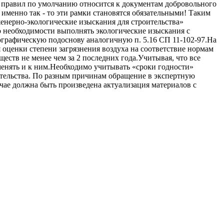
од правил по умолчанию относится к документам добровольного
о именно так - то эти рамки становятся обязательными! Таким
женерно-экологические изыскания для строительства»
о необходимости выполнять экологические изыскания с
ографическую подоснову аналогичную п. 5.16 СП 11-102-97.На
я оценки степени загрязнения воздуха на соответствие нормам
ств не менее чем за 2 последних года.Учитывая, что все
менять и к ним.Необходимо учитывать «сроки годности»
ительства. По разным причинам обращение в экспертную
учае должна быть произведена актуализация материалов с