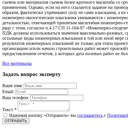
съемок или материалов съемок более крупного масштаба со ср
применения. Однако, если на него ссылается задание на провед
образом, фактически утрачивают силу не сами изыскания, а их
инженерно-экологические изыскания увязываются с инженерно-
детальностью, отвечающей принятым масштабам инженерно-гео
ряду с этим, согласно п.4.17 СП 11-104-97 «Инженерно-геодези
ПДК должны использоваться значения максимально-разовых, ср
остальные виды инженерных-изыскания в той или иной мере св
результатов инженерных изысканий не только для этапа проек
организацию и/или начало строительных работ может произойти
предоставлением отчетов, у которых дата полевых работ не боле
Все материалы
Задать вопрос эксперту
Ваше имя:
Email:
Ваш телефон:
Текст *
Нажимая кнопку «Отправить» вы
соглашаетесь
с
Политикой
ОТПРАВИТЬ