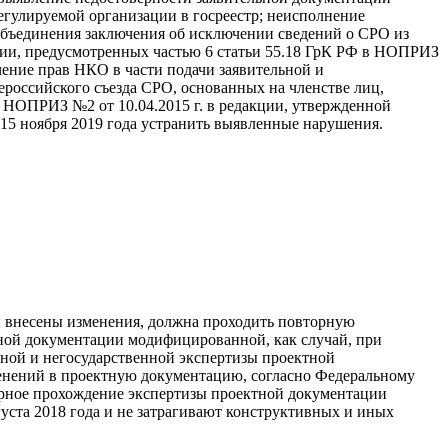
егулируемой организации в госреестр; неисполнение
 объединения заключения об исключении сведений о СРО из
ции, предусмотренных частью 6 статьи 55.18 ГрК РФ в НОПРИЗ
чение прав НКО в части подачи заявительной и
российского съезда СРО, основанных на членстве лиц,
НОПРИЗ №2 от 10.04.2015 г. в редакции, утвержденной
15 ноября 2019 года устранить выявленные нарушения.
 внесены изменения, должна проходить повторную
ктной документации модифицированной, как случай, при
нной и негосударственной экспертизы проектной
зменений в проектную документацию, согласно Федеральному
торное прохождение экспертизы проектной документации
уста 2018 года и не затрагивают конструктивных и иных