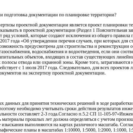
 ли подготовка документации по планировке территории?
ртизы проектной документации является проект планировки те
 указывать в проектной документации (Раздел 1 Пояснительная 
т ряд условий, которые создают исключения из общего правила
017 года «Об утверждении перечня случаев, при которых для ст
возможность предусмотрена для строительства и реконструкции
газоснабжения, водоснабжения и водоотведения, если они соот
капитальных объектов, входящих в состав существующих линейны
полосы отвода или охранной зоны. Кроме того, затрагиваются 
йствует с 1 июля 2017 года. Следовательно, для всех проектов 
документов на экспертизу проектной документации.
 данных для принятия технических решений в ходе разработки
, поэтому необходимо учитывать сроки действия результатов и
льности составляет 2-3 года.Согласно п.5.2 СП 11-105-97«Инжене
ь материалы прошлых лет должна определяться с учетом произо
 изыскания выполняются на картах различного масштаба. Соглас
фические планы в масштабах 1:10000, 1:5000, 1:2000, 1:1000, 1