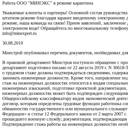
Работа ООО "МИНЭКС" в режиме карантина
Уважаемые клиенты и партнеры! Основной состав руководст
штатном режиме благодаря заранее введенному электронному 
режиме, наша команда на связи! Прием заявлений, заключение д
электронном виде! Обращайтесь по многоканальному телефону 8 
info@minexpert.ru
30.08.2019
Минстрой опубликовал перечень документов, необходимых для
В правовой департамент Минстроя поступило обращение с про
департамент подготовил письмо от 22 августа 2019 г. N 3061
о трудовом стаже должны подтверждаться сведениями, содерж
занимать инженерные должности. Кроме того, направление под
стаж на инженерных должностях относится к видам специально
инженерных изысканий, подготовке проектной документации, с
инженерных должностях может быть подтвержден следующими 
Общероссийскому классификатору видов экономической деятель
договор, которым определены трудовые функции работника сог
обязанностях государственного или муниципального служащего 
Федерации» и статье 12 Федерального закона от 2 марта 2007 
прошедшего военную службу; документация, подтверждающая ст
Подтверждение стажа работы на инженерных должностях необх