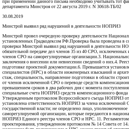
при применении данного письма необходимо учитывать тот фак
департамента Минстроя от 22 августа 2019 г. N 30618-ТБ/02
30.08.2019
Минстрой выявил ряд нарушений в деятельности НОПРИЗ
Минстрой провел очередную проверку деятельности Национал
установленных Градкодексом РФ.Проверка была проведена в соо
проверки Минстрой выявил ряд нарушений в деятельности НО
обязательной передаче дел членов 35 из 40 СРО, исключенных
членов СРО на саморегулируемые организации.3. Национальное
заключения о внесении или невнесении сведений о них.4. Реес
подготовке проектной документации.6. Превышается установл
специалистов (НРС) в области инженерных изысканий и архит
стаж, специальность, направление подготовки в области стро
от членов исключенной СРО о переводе средств компенсационн
превышением сроков в два рабочих дня с момента поступления
специальные счета НОПРИЗ средств компенсационного фонда и
Утвержденным протоколом Всероссийского съезда НОПРИЗ от 25
установлена ответственность НОПРИЗ за члена исключенной С
государственной власти; не определено лицо, уполномоченное
саморегулируемой организации, которые передаются в национал
НОПРИЗ Единого реестра членов СРО и НРС. 11. Регламентом 
проектирования, утвержденном протоколом № 14 Совета от 14.0