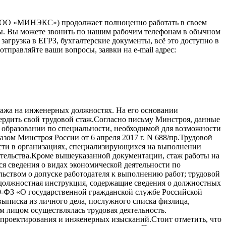
(ООО «МИНЭКС») продолжает полноценно работать в своем
зы. Вы можете звонить по нашим рабочим телефонам в обычном
загрузка в ЕГРЗ, бухгалтерские документы, всё это доступно в
тправляйте ваши вопросы, заявки на e-mail адрес:
тажа на инженерных должностях. На его основании
вердить свой трудовой стаж.Согласно письму Минстроя, данные
 образовании по специальности, необходимой для возможности
ом Минстроя России от 6 апреля 2017 г. N 688/пр.Трудовой
ости в организациях, специализирующихся на выполнении
ительства.Кроме вышеуказанной документации, стаж работы на
 сведения о видах экономической деятельности по
ьством о допуске работодателя к выполнению работ; трудовой
, должностная инструкция, содержащие сведения о должностных
79-ФЗ «О государственной гражданской службе Российской
выписка из личного дела, послужного списка физлица,
 лицом осуществлялась трудовая деятельность.
 проектирования и инженерных изысканий.Стоит отметить, что