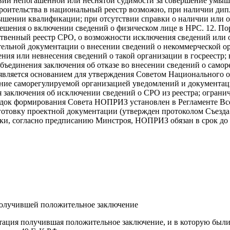
ии непогашенной или неснятой судимости за совершение умышл
оительства в национальный реестр возможно, при наличии дипл
вышении квалификации; при отсутствии справки о наличии или о
шения о включении сведений о физическом лице в НРС. 12. По
рственный реестр СРО, о возможности исключения сведений или 
ительной документации о внесении сведений о некоммерческой о
ения или невнесения сведений о такой организации в госреестр
ъединения заключения об отказе во внесении сведений о самор
е является основанием для утверждения Советом Национального
ление саморегулируемой организацией уведомлений и документа
я заключения об исключении сведений о СРО из реестра; ограни
ядок формирования Совета НОПРИЗ установлен в Регламенте Все
овку проектной документации (утвержден протоколом Съезда 
рки, согласно предписанию Минстроя, НОПРИЗ обязан в срок до 
получившей положительное заключение
тация получившая положительное заключение, и в которую были