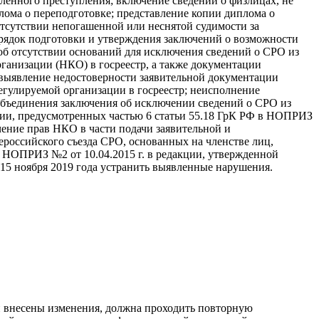
енного преступления; включение сведений о физлицах, не
ома о переподготовке; представление копии диплома о
тсутствии непогашенной или неснятой судимости за
рядок подготовки и утверждения заключений о возможности
об отсутствии оснований для исключения сведений о СРО из
рганизации (НКО) в госреестр, а также документации
; выявление недостоверности заявительной документации
егулируемой организации в госреестр; неисполнение
 объединения заключения об исключении сведений о СРО из
ции, предусмотренных частью 6 статьи 55.18 ГрК РФ в НОПРИЗ
чение прав НКО в части подачи заявительной и
российского съезда СРО, основанных на членстве лиц,
НОПРИЗ №2 от 10.04.2015 г. в редакции, утвержденной
15 ноября 2019 года устранить выявленные нарушения.
 внесены изменения, должна проходить повторную