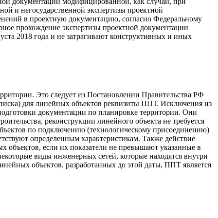
ктной документации модифицированной, как случай, при
нной и негосударственной экспертизы проектной
зменений в проектную документацию, согласно Федеральному
торное прохождение экспертизы проектной документации
уста 2018 года и не затрагивают конструктивных и иных
рритории. Это следует из Постановлении Правительства РФ
записка) для линейных объектов реквизиты ППТ. Исключения из
 подготовки документации по планировке территории. Они
роительства, реконструкции линейного объекта не требуется
 объектов по подключению (технологическому присоединению)
ветствуют определенным характеристикам. Также действие
х объектов, если их показатели не превышают указанные в
некоторые виды инженерных сетей, которые находятся внутри
линейных объектов, разработанных до этой даты, ППТ является