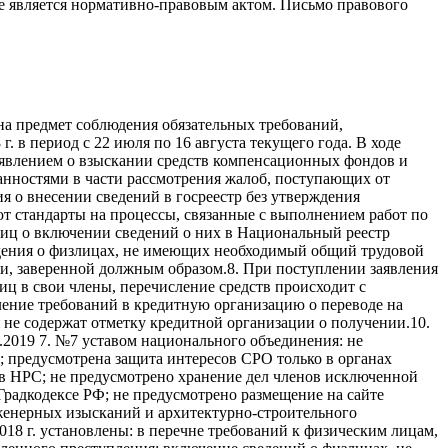
е является нормативно-правовым актом. Письмо правового
а предмет соблюдения обязательных требований,
 в период с 22 июля по 16 августа текущего года. В ходе
явлением о взыскании средств компенсационных фондов и
занностями в части рассмотрения жалоб, поступающих от
 о внесении сведений в госреестр без утверждения
ют стандарты на процессы, связанные с выполнением работ по
иц о включении сведений о них в Национальный реестр
дения о физлицах, не имеющих необходимый общий трудовой
ии, заверенной должным образом.8. При поступлении заявления
ц в свои члены, перечисление средств происходит с
ление требований в кредитную организацию о переводе на
не содержат отметку кредитной организации о получении.10.
.2019 7. №7 уставом национального объединения: не
 предусмотрена защита интересов СРО только в органах
 в НРС; не предусмотрено хранение дел членов исключенной
Градкодексе РФ; не предусмотрено размещение на сайте
женерных изысканий и архитектурно-строительного
018 г. установлены: в перечне требований к физическим лицам,