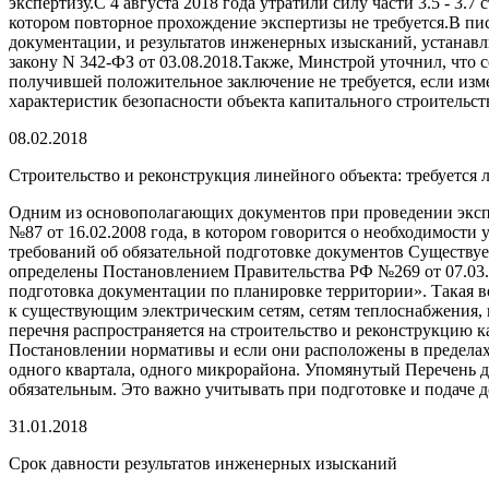
экспертизу.С 4 августа 2018 года утратили силу части 3.5 - 
котором повторное прохождение экспертизы не требуется.В пи
документации, и результатов инженерных изысканий, устанавл
закону N 342-ФЗ от 03.08.2018.Также, Минстрой уточнил, что 
получившей положительное заключение не требуется, если изм
характеристик безопасности объекта капитального строитель
08.02.2018
Строительство и реконструкция линейного объекта: требуется
Одним из основополагающих документов при проведении экспе
№87 от 16.02.2008 года, в котором говорится о необходимости
требований об обязательной подготовке документов Существуе
определены Постановлением Правительства РФ №269 от 07.03.2
подготовка документации по планировке территории». Такая 
к существующим электрическим сетям, сетям теплоснабжения, 
перечня распространяется на строительство и реконструкцию 
Постановлении нормативы и если они расположены в пределах 
одного квартала, одного микрорайона. Упомянутый Перечень де
обязательным. Это важно учитывать при подготовке и подаче 
31.01.2018
Срок давности результатов инженерных изысканий