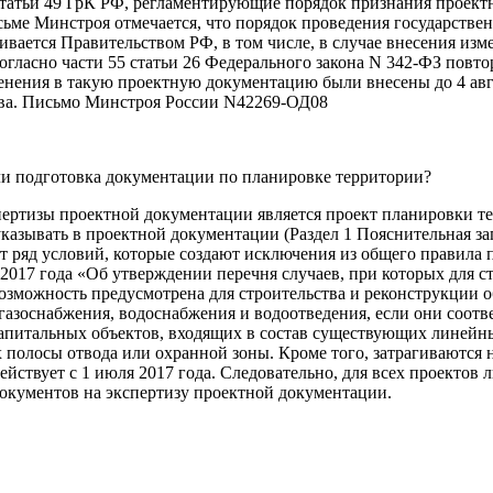
3.7 статьи 49 ГрК РФ, регламентирующие порядок признания прое
сьме Минстроя отмечается, что порядок проведения государстве
ивается Правительством РФ, в том числе, в случае внесения и
согласно части 55 статьи 26 Федерального закона N 342-ФЗ пов
енения в такую проектную документацию были внесены до 4 авг
ства. Письмо Минстроя России N42269-ОД08
 ли подготовка документации по планировке территории?
ртизы проектной документации является проект планировки те
 указывать в проектной документации (Раздел 1 Пояснительная 
т ряд условий, которые создают исключения из общего правила
017 года «Об утверждении перечня случаев, при которых для ст
возможность предусмотрена для строительства и реконструкции
газоснабжения, водоснабжения и водоотведения, если они соот
капитальных объектов, входящих в состав существующих линейны
полосы отвода или охранной зоны. Кроме того, затрагиваются 
йствует с 1 июля 2017 года. Следовательно, для всех проектов 
документов на экспертизу проектной документации.