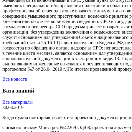
желающим быть включенными в НРС, указан пункт об отсутств
имеющих специальности/направления подготовки в области стр
профессиональной переподготовке в качестве документа о по
совершение умышленного преступления, возможно принятие ре
внесения или об отказе во внесении сведений о СРО в госуда
государственного реестра СРО предусматривает: возврат заяв
организации, без утверждения заключения о возможности внес
служит основанием для утверждения Советом национального об
требований статьи 55.16-1 Градостроительного Кодекса РФ, н
госреестра по обращению органа надзора за СРО; непредстав
в течение шести месяцев, является основанием для утверждени
сопроводительной документации в электронном виде. 13. Пор
выполняющих инженерные изыскания и осуществляющих подгот
протоколом №7 от 26.04.2019 г.)По итогам проведенной прове
Все новости
База знаний
Все материалы
30.04.2019
Когда нужна повторная экспертиза проектной документации, 
Согласно письму Минстроя №42269-ОД/08, проектная докумен