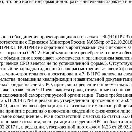
т, что оно носит информационно-разъяснительный характер и н
ьного объединения проектировщиков и изыскателей (НОПРИЗ) н
тветствии с Приказом Минстроя России №665/пр от 22.10.2018 г.
ПРИЗ:1. НОПРИЗ не обратился в арбитражный суд с исковым за
 из госреестра СРО.2. Нацобъединение пренебрегает своими обя
 объединение возвращает коммерческим организациям заявления
тр членов СРО ведется не по установленной форме.5. Отсутству
енный четырнадцатидневный срок рассмотрения заявлений физл
ектурно-строительного проектирования.7. В НРС включены све
ительства, повышения квалификации и заявительной документац
ых фондов на счета СРО, принявших решение о приеме таких ли
 такого заявления.9. Превышаются сроки, отведенные на направ
сключенной саморегулируемой организации. Такие требования 
.11.2014 г. №1 в редакции, утвержденной протоколом от 26.04
РО, исполнявшего функции техзаказчика от имени застройщика;
 на принятие решения о включении сведений о физическом лице
ьное объединение СРО в соответствии с частью 16 статьи 55.6 
о порядке создания, эксплуатации и ведении НРС в области ин
2.2017 г., в редакции, утвержденной протоколом №23 от 28.02.2