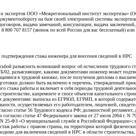
ва и экспертов ООО «Межрегиональный институт экспертизы» 
документообороту на базе своей электронной системы эксперти
оговоров, выдача замечаний, консультации, выдача заключений, 
800 707 8157 (звонок по всей России для вас бесплатный) или о
 подтверждения стажа инженера для внесения сведений в НРС
сьбой разъяснить возникший вопрос об исчислении трудового с
8-ТБ/02, разъясняющее, какими документами инженер может подт
ащимися в трудовой книжке, после получения диплома о высшем
готовки должно быть включено в перечень, утвержденный приказ
го стажа работы и включает в себя периоды трудовой деятельн
троительстве, капремонте и сносе объектов капитального стро
документами: выписка из ЕГРЮЛ, ЕГРИП, в которой содержатся
ности, осуществляемых его работодателем, лицензией, свидетел
ласно статье 56 Трудового кодекса РФ; должностной регламент
согласно статье 47 Федерального закона от 27 июля 2004 г. N 
г. N 25-ФЗ «О муниципальной службе в Российской Федерации»; 
аж работы с правом страны, на территории которой физическим
одимо для включения сведений в НРС в области строительства,