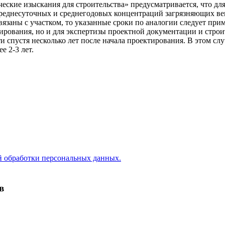
ческие изыскания для строительства» предусматривается, что дл
еднесуточных и среднегодовых концентраций загрязняющих веще
язаны с участком, то указанные сроки по аналогии следует при
тирования, но и для экспертизы проектной документации и стро
 спустя несколько лет после начала проектирования. В этом сл
е 2-3 лет.
 обработки персональных данных.
в