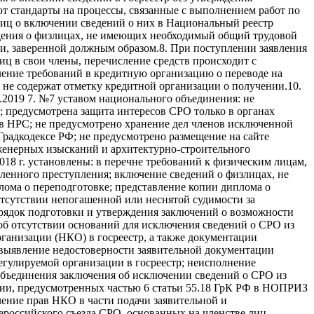
ют стандарты на процессы, связанные с выполнением работ по
иц о включении сведений о них в Национальный реестр
дения о физлицах, не имеющих необходимый общий трудовой
ии, заверенной должным образом.8. При поступлении заявления
ц в свои члены, перечисление средств происходит с
ление требований в кредитную организацию о переводе на
не содержат отметку кредитной организации о получении.10.
.2019 7. №7 уставом национального объединения: не
 предусмотрена защита интересов СРО только в органах
 в НРС; не предусмотрено хранение дел членов исключенной
Градкодексе РФ; не предусмотрено размещение на сайте
женерных изысканий и архитектурно-строительного
018 г. установлены: в перечне требований к физическим лицам,
енного преступления; включение сведений о физлицах, не
ома о переподготовке; представление копии диплома о
тсутствии непогашенной или неснятой судимости за
рядок подготовки и утверждения заключений о возможности
об отсутствии оснований для исключения сведений о СРО из
рганизации (НКО) в госреестр, а также документации
; выявление недостоверности заявительной документации
егулируемой организации в госреестр; неисполнение
 объединения заключения об исключении сведений о СРО из
ции, предусмотренных частью 6 статьи 55.18 ГрК РФ в НОПРИЗ
чение прав НКО в части подачи заявительной и
российского съезда СРО, основанных на членстве лиц,