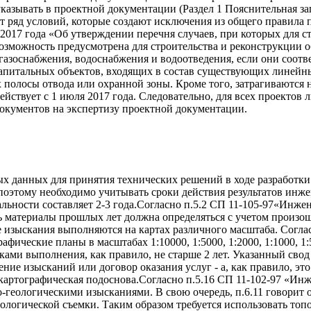
 указывать в проектной документации (Раздел 1 Пояснительная 
т ряд условий, которые создают исключения из общего правила
017 года «Об утверждении перечня случаев, при которых для ст
возможность предусмотрена для строительства и реконструкции
газоснабжения, водоснабжения и водоотведения, если они соот
капитальных объектов, входящих в состав существующих линейны
полосы отвода или охранной зоны. Кроме того, затрагиваются 
йствует с 1 июля 2017 года. Следовательно, для всех проектов 
документов на экспертизу проектной документации.
 данных для принятия технических решений в ходе разработки
, поэтому необходимо учитывать сроки действия результатов и
льности составляет 2-3 года.Согласно п.5.2 СП 11-105-97«Инжене
ь материалы прошлых лет должна определяться с учетом произо
 изыскания выполняются на картах различного масштаба. Соглас
фические планы в масштабах 1:10000, 1:5000, 1:2000, 1:1000, 1
оками выполнения, как правило, не старше 2 лет. Указанный св
ение изысканий или договор оказания услуг - а, как правило, эт
 картографическая подоснова.Согласно п.5.16 СП 11-102-97 «Ин
геологическими изысканиями. В свою очередь, п.6.11 говорит 
логической съемки. Таким образом требуется использовать топ