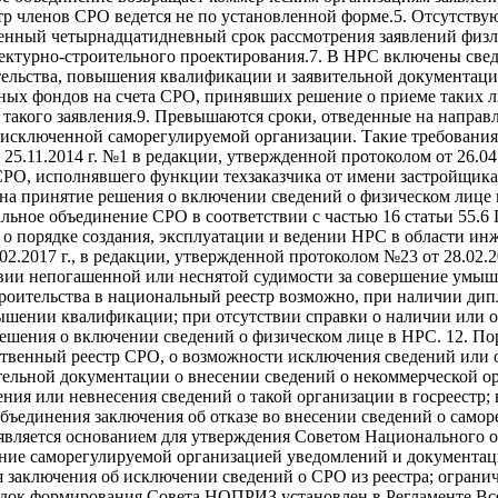
тр членов СРО ведется не по установленной форме.5. Отсутству
енный четырнадцатидневный срок рассмотрения заявлений физл
ектурно-строительного проектирования.7. В НРС включены све
ительства, повышения квалификации и заявительной документац
ых фондов на счета СРО, принявших решение о приеме таких ли
 такого заявления.9. Превышаются сроки, отведенные на направ
сключенной саморегулируемой организации. Такие требования 
.11.2014 г. №1 в редакции, утвержденной протоколом от 26.04
РО, исполнявшего функции техзаказчика от имени застройщика;
 на принятие решения о включении сведений о физическом лице
ьное объединение СРО в соответствии с частью 16 статьи 55.6 
о порядке создания, эксплуатации и ведении НРС в области ин
2.2017 г., в редакции, утвержденной протоколом №23 от 28.02.2
ии непогашенной или неснятой судимости за совершение умышл
оительства в национальный реестр возможно, при наличии дипл
вышении квалификации; при отсутствии справки о наличии или о
шения о включении сведений о физическом лице в НРС. 12. По
рственный реестр СРО, о возможности исключения сведений или 
ительной документации о внесении сведений о некоммерческой о
ения или невнесения сведений о такой организации в госреестр
ъединения заключения об отказе во внесении сведений о самор
е является основанием для утверждения Советом Национального
ление саморегулируемой организацией уведомлений и документа
я заключения об исключении сведений о СРО из реестра; ограни
ядок формирования Совета НОПРИЗ установлен в Регламенте Все