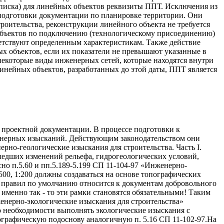
записка) для линейных объектов реквизиты ППТ. Исключения из
 подготовки документации по планировке территории. Они
роительства, реконструкции линейного объекта не требуется
 объектов по подключению (технологическому присоединению)
ветствуют определенным характеристикам. Также действие
х объектов, если их показатели не превышают указанные в
некоторые виды инженерных сетей, которые находятся внутри
линейных объектов, разработанных до этой даты, ППТ является
 проектной документации. В процессе подготовки к
нженерных изысканий. Действующим законодательством они
рно-геологические изыскания для строительства. Часть I.
шедших изменений рельефа, гидрогеологических условий,
но п.5.60 и пп.5.189-5.199 СП 11-104-97 «Инженерно-
:500, 1:200 должны создаваться на основе топографических
од правил по умолчанию относится к документам добровольного
о именно так - то эти рамки становятся обязательными! Таким
женерно-экологические изыскания для строительства»
о необходимости выполнять экологические изыскания с
ографическую подоснову аналогичную п. 5.16 СП 11-102-97.На