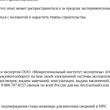
этот опыт может распространиться и за пределы эксперименталь
ься с волокитой и нарастить темпы строительства.
ва и экспертов ООО «Межрегиональный институт экспертизы» 
документообороту на базе своей электронной системы эксперти
оговоров, выдача замечаний, консультации, выдача заключений, 
800 707 8157 (звонок по всей России для вас бесплатный) или о
 подтверждения стажа инженера для внесения сведений в НРС