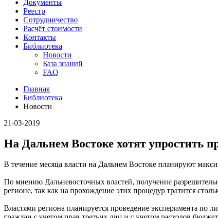
Документы
Реестр
Сотрудничество
Расчёт стоимости
Контакты
Библиотека
Новости
База знаний
FAQ
Главная
Библиотека
Новости
21-03-2019
На Дальнем Востоке хотят упростить п
В течение месяца власти на Дальнем Востоке планируют макси
По мнению Дальневосточных властей, получение разрешительн
регионе, так как на прохождение этих процедур тратится стольк
Властями региона планируется проведение эксперимента по ли
граждан с учетом прав третьих лиц и с учетом расходов бюдже