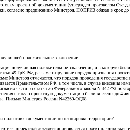
овку проектной документации (утвержден протоколом Съезда 
рки, согласно предписанию Минстроя, НОПРИЗ обязан в срок до 
получившей положительное заключение
тация получившая положительное заключение, и в которую были
3.7 статьи 49 ГрК РФ, регламентирующие порядок признания прое
сьме Минстроя отмечается, что порядок проведения государстве
ивается Правительством РФ, в том числе, в случае внесения и
согласно части 55 статьи 26 Федерального закона N 342-ФЗ пов
енения в такую проектную документацию были внесены до 4 авг
ства. Письмо Минстроя России N42269-ОД08
 ли подготовка документации по планировке территории?
ртизы проектной документации является проект планировки те