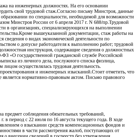
тажа на инженерных должностях. На его основании
вердить свой трудовой стаж.Согласно письму Минстроя, данные
 образовании по специальности, необходимой для возможности
ом Минстроя России от 6 апреля 2017 г. N 688/пр.Трудовой
ости в организациях, специализирующихся на выполнении
ительства.Кроме вышеуказанной документации, стаж работы на
 сведения о видах экономической деятельности по
ьством о допуске работодателя к выполнению работ; трудовой
, должностная инструкция, содержащие сведения о должностных
79-ФЗ «О государственной гражданской службе Российской
выписка из личного дела, послужного списка физлица,
 лицом осуществлялась трудовая деятельность.
 проектирования и инженерных изысканий.Стоит отметить, что
е является нормативно-правовым актом. Письмо правового
а предмет соблюдения обязательных требований,
 в период с 22 июля по 16 августа текущего года. В ходе
явлением о взыскании средств компенсационных фондов и
занностями в части рассмотрения жалоб, поступающих от
 о внесении сведений в госреестр без утверждения