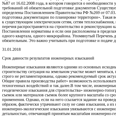
№87 от 16.02.2008 года, в котором говорится о необходимости
требований об обязательной подготовке документов Существуе
определены Постановлением Правительства РФ №269 от 07.03.2
подготовка документации по планировке территории». Такая 
к существующим электрическим сетям, сетям теплоснабжения, 
перечня распространяется на строительство и реконструкцию 
Постановлении нормативы и если они расположены в пределах 
одного квартала, одного микрорайона. Упомянутый Перечень де
обязательным. Это важно учитывать при подготовке и подаче 
31.01.2018
Срок давности результатов инженерных изысканий
Инженерные изыскания являются одними из основных исходных
строительству ситуация на земельном участке может меняться
строго не регламентированы, однако рекомендуемый срок актуа
Общие правила производства работ» возможность использоват
техногенных воздействий и так далее.В том числе, инженерные
геодезические изыскания для строительства» инженерно-топогра
съемок или материалов съемок более крупного масштаба со ср
применения. Однако, если на него ссылается задание на провед
образом, фактически утрачивают силу не сами изыскания, а их
инженерно-экологические изыскания увязываются с инженерно-
детальностью, отвечающей принятым масштабам инженерно-гео