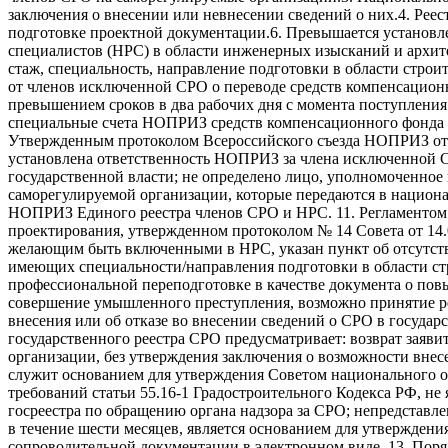
заключения о внесении или невнесении сведений о них.4. Реес
подготовке проектной документации.6. Превышается установл
специалистов (НРС) в области инженерных изысканий и архит
стаж, специальность, направление подготовки в области стро
от членов исключенной СРО о переводе средств компенсационн
превышением сроков в два рабочих дня с момента поступления
специальные счета НОПРИЗ средств компенсационного фонда и
Утвержденным протоколом Всероссийского съезда НОПРИЗ от 25
установлена ответственность НОПРИЗ за члена исключенной С
государственной власти; не определено лицо, уполномоченное
саморегулируемой организации, которые передаются в национал
НОПРИЗ Единого реестра членов СРО и НРС. 11. Регламентом 
проектирования, утвержденном протоколом № 14 Совета от 14.0
желающим быть включенными в НРС, указан пункт об отсутств
имеющих специальности/направления подготовки в области стр
профессиональной переподготовке в качестве документа о по
совершение умышленного преступления, возможно принятие ре
внесения или об отказе во внесении сведений о СРО в госуда
государственного реестра СРО предусматривает: возврат заяв
организации, без утверждения заключения о возможности внес
служит основанием для утверждения Советом национального об
требований статьи 55.16-1 Градостроительного Кодекса РФ, н
госреестра по обращению органа надзора за СРО; непредстав
в течение шести месяцев, является основанием для утверждени
сопроводительной документации в электронном виде. 13. Пор