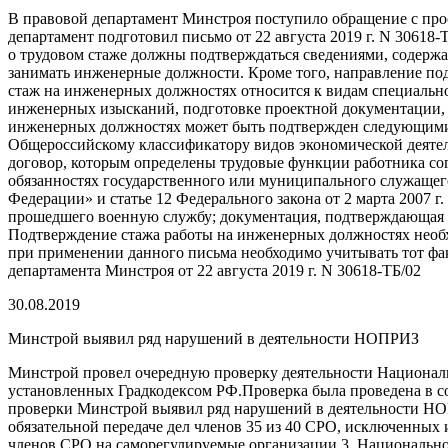
В правовой департамент Минстроя поступило обращение с про
департамент подготовил письмо от 22 августа 2019 г. N 3061
о трудовом стаже должны подтверждаться сведениями, содерж
занимать инженерные должности. Кроме того, направление под
стаж на инженерных должностях относится к видам специально
инженерных изысканий, подготовке проектной документации, с
инженерных должностях может быть подтвержден следующими 
Общероссийскому классификатору видов экономической деятель
договор, которым определены трудовые функции работника сог
обязанностях государственного или муниципального служащего 
Федерации» и статье 12 Федерального закона от 2 марта 2007 
прошедшего военную службу; документация, подтверждающая ст
Подтверждение стажа работы на инженерных должностях необх
при применении данного письма необходимо учитывать тот фак
департамента Минстроя от 22 августа 2019 г. N 30618-ТБ/02
30.08.2019
Минстрой выявил ряд нарушений в деятельности НОПРИЗ
Минстрой провел очередную проверку деятельности Национал
установленных Градкодексом РФ.Проверка была проведена в соо
проверки Минстрой выявил ряд нарушений в деятельности НО
обязательной передаче дел членов 35 из 40 СРО, исключенных
членов СРО на саморегулируемые организации.3. Национальное