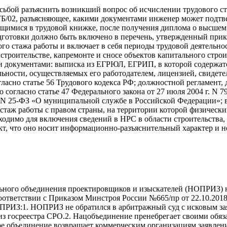
сьбой разъяснить возникший вопрос об исчислении трудового с
8-ТБ/02, разъясняющее, какими документами инженер может подт
ащимися в трудовой книжке, после получения диплома о высшем
готовки должно быть включено в перечень, утвержденный приказ
го стажа работы и включает в себя периоды трудовой деятельн
троительстве, капремонте и сносе объектов капитального стро
документами: выписка из ЕГРЮЛ, ЕГРИП, в которой содержатся
ности, осуществляемых его работодателем, лицензией, свидетел
ласно статье 56 Трудового кодекса РФ; должностной регламент
согласно статье 47 Федерального закона от 27 июля 2004 г. N 
г. N 25-ФЗ «О муниципальной службе в Российской Федерации»; 
аж работы с правом страны, на территории которой физическим
одимо для включения сведений в НРС в области строительства,
т, что оно носит информационно-разъяснительный характер и н
ьного объединения проектировщиков и изыскателей (НОПРИЗ) н
тветствии с Приказом Минстроя России №665/пр от 22.10.2018 г.
ПРИЗ:1. НОПРИЗ не обратился в арбитражный суд с исковым за
 из госреестра СРО.2. Нацобъединение пренебрегает своими обя
 объединение возвращает коммерческим организациям заявления