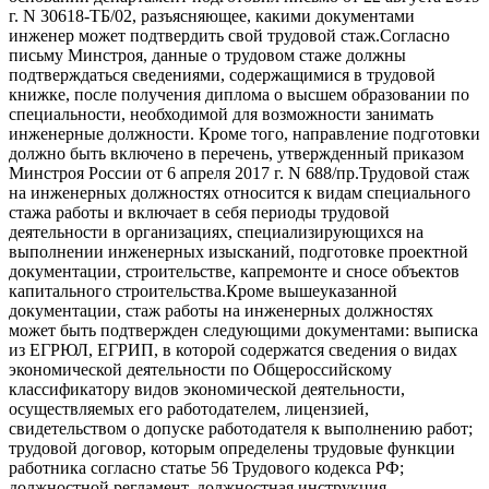
г. N 30618-ТБ/02, разъясняющее, какими документами
инженер может подтвердить свой трудовой стаж.Согласно
письму Минстроя, данные о трудовом стаже должны
подтверждаться сведениями, содержащимися в трудовой
книжке, после получения диплома о высшем образовании по
специальности, необходимой для возможности занимать
инженерные должности. Кроме того, направление подготовки
должно быть включено в перечень, утвержденный приказом
Минстроя России от 6 апреля 2017 г. N 688/пр.Трудовой стаж
на инженерных должностях относится к видам специального
стажа работы и включает в себя периоды трудовой
деятельности в организациях, специализирующихся на
выполнении инженерных изысканий, подготовке проектной
документации, строительстве, капремонте и сносе объектов
капитального строительства.Кроме вышеуказанной
документации, стаж работы на инженерных должностях
может быть подтвержден следующими документами: выписка
из ЕГРЮЛ, ЕГРИП, в которой содержатся сведения о видах
экономической деятельности по Общероссийскому
классификатору видов экономической деятельности,
осуществляемых его работодателем, лицензией,
свидетельством о допуске работодателя к выполнению работ;
трудовой договор, которым определены трудовые функции
работника согласно статье 56 Трудового кодекса РФ;
должностной регламент, должностная инструкция,