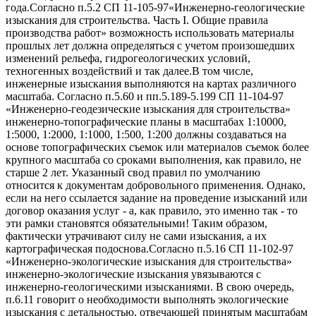
года.Согласно п.5.2 СП 11-105-97«Инженерно-геологические
изыскания для строительства. Часть I. Общие правила
производства работ» возможность использовать материалы
прошлых лет должна определяться с учетом произошедших
изменений рельефа, гидрогеологических условий,
техногенных воздействий и так далее.В том числе,
инженерные изыскания выполняются на картах различного
масштаба. Согласно п.5.60 и пп.5.189-5.199 СП 11-104-97
«Инженерно-геодезические изыскания для строительства»
инженерно-топографические планы в масштабах 1:10000,
1:5000, 1:2000, 1:1000, 1:500, 1:200 должны создаваться на
основе топографических съемок или материалов съемок более
крупного масштаба со сроками выполнения, как правило, не
старше 2 лет. Указанный свод правил по умолчанию
относится к документам добровольного применения. Однако,
если на него ссылается задание на проведение изысканий или
договор оказания услуг - а, как правило, это именно так - то
эти рамки становятся обязательными! Таким образом,
фактически утрачивают силу не сами изыскания, а их
картографическая подоснова.Согласно п.5.16 СП 11-102-97
«Инженерно-экологические изыскания для строительства»
инженерно-экологические изыскания увязываются с
инженерно-геологическими изысканиями. В свою очередь,
п.6.11 говорит о необходимости выполнять экологические
изыскания с детальностью, отвечающей принятым масштабам