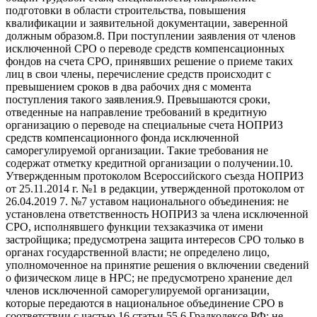
подготовки в области строительства, повышения
квалификации и заявительной документации, заверенной
должным образом.8. При поступлении заявления от членов
исключенной СРО о переводе средств компенсационных
фондов на счета СРО, принявших решение о приеме таких
лиц в свои члены, перечисление средств происходит с
превышением сроков в два рабочих дня с момента
поступления такого заявления.9. Превышаются сроки,
отведенные на направление требований в кредитную
организацию о переводе на специальные счета НОПРИЗ
средств компенсационного фонда исключенной
саморегулируемой организации. Такие требования не
содержат отметку кредитной организации о получении.10.
Утвержденным протоколом Всероссийского съезда НОПРИЗ
от 25.11.2014 г. №1 в редакции, утвержденной протоколом от
26.04.2019 7. №7 уставом национального объединения: не
установлена ответственность НОПРИЗ за члена исключенной
СРО, исполнявшего функции техзаказчика от имени
застройщика; предусмотрена защита интересов СРО только в
органах государственной власти; не определено лицо,
уполномоченное на принятие решения о включении сведений
о физическом лице в НРС; не предусмотрено хранение дел
членов исключенной саморегулируемой организации,
которые передаются в национальное объединение СРО в
соответствии с частью 16 статьи 55.6 Градкодексе РФ; не