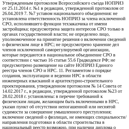
Утвержденным протоколом Всероссийского съезда НОПРИЗ
от 25.11.2014 г. №1 в редакции, утвержденной протоколом от
26.04.2019 7. №7 уставом национального объединения: не
установлена ответственность НОПРИЗ за члена исключенной
СРО, исполнявшего функции техзаказчика от имени
застройщика; предусмотрена защита интересов СРО только в
органах государственной власти; не определено лицо,
уполномоченное на принятие решения о включении сведений
о физическом лице в НРС; не предусмотрено хранение дел
членов исключенной саморегулируемой организации,
которые передаются в национальное объединение СРО в
соответствии с частью 16 статьи 55.6 Градкодексе РФ; не
предусмотрено размещение на сайте НОПРИЗ Единого
реестра членов СРО и НРС. 11. Регламентом о порядке
создания, эксплуатации и ведении НРС в области
инженерных изысканий и архитектурно-строительного
проектирования, утвержденном протоколом № 14 Совета от
14.02.2017 г., в редакции, утвержденной протоколом №23 от
28.02.2018 г. установлены: в перечне требований к
физическим лицам, желающим быть включенными в НРС,
указан пункт об отсутствии непогашенной или неснятой
судимости за совершение умышленного преступления;
включение сведений о физлицах, не имеющих специальности/
направления подготовки в области строительства в
национальный реестр возможно, при наличии диплома о