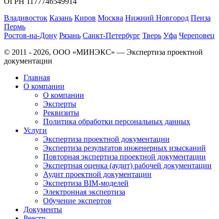
ОГРН 1177746549914
Владивосток
Казань
Киров
Москва
Нижний Новгород
Пенза
Пермь
Ростов-на-Дону
Рязань
Санкт-Петербург
Тверь
Уфа
Череповец
© 2011 - 2026, ООО «МИНЭКС» — Экспертиза проектной
документации
Главная
О компании
О компании
Эксперты
Реквизиты
Политика обработки персональных данных
Услуги
Экспертиза проектной документации
Экспертиза результатов инженерных изысканий
Повторная экспертиза проектной документации
Экспертная оценка (аудит) рабочей документации
Аудит проектной документации
Экспертиза BIM-моделей
Электронная экспертиза
Обучение экспертов
Документы
Реестр