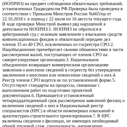
(НОПРИЗ) на предмет соблюдения обязательных требований,
установленных Градкодексом РФ.Проверка была проведена в
соответствии с Приказом Минстроя России №665/пр от
22.10.2018 г. в период с 22 июля по 16 августа текущего года.
В ходе проверки Минстрой выявил ряд нарушений в
деятельности НОПРИЗ:1. НОПРИЗ не обратился в
арбитражный суд с исковым заявлением о взыскании средств
компенсационных фондов и обязательной передаче дел
членов 35 из 40 СРО, исключенных из госреестра СРО.2.
Нацобъединение пренебрегает своими обязанностями в части
рассмотрения жалоб, поступающих от членов СРО на
саморегулируемые организации.3. Национальное
объединение возвращает коммерческим организациям
заявления о внесении сведений в госреестр без утверждения
заключения о внесении или невнесении сведений о них.4.
Реестр членов СРО ведется не по установленной форме.5.
Отсутствуют стандарты на процессы, связанные с
выполнением работ по подготовке проектной
документации.6. Превышается установленный
четырнадцатидневный срок рассмотрения заявлений физлиц о
включении сведений о них в Национальный реестр
специалистов (НРС) в области инженерных изысканий и
архитектурно-строительного проектирования.7. В НРС
включены сведения о физлицах, не имеющих необходимый
общий трудовой стаж, специальность, направление