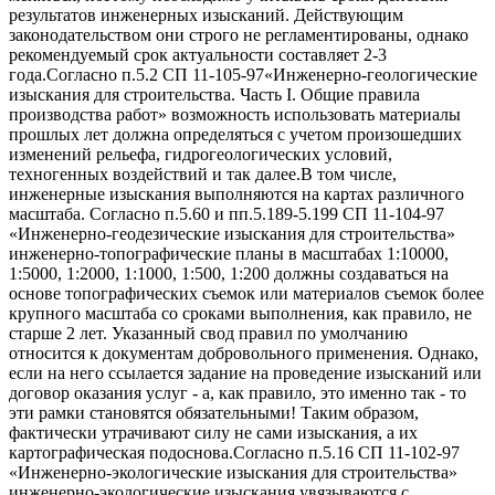
результатов инженерных изысканий. Действующим
законодательством они строго не регламентированы, однако
рекомендуемый срок актуальности составляет 2-3
года.Согласно п.5.2 СП 11-105-97«Инженерно-геологические
изыскания для строительства. Часть I. Общие правила
производства работ» возможность использовать материалы
прошлых лет должна определяться с учетом произошедших
изменений рельефа, гидрогеологических условий,
техногенных воздействий и так далее.В том числе,
инженерные изыскания выполняются на картах различного
масштаба. Согласно п.5.60 и пп.5.189-5.199 СП 11-104-97
«Инженерно-геодезические изыскания для строительства»
инженерно-топографические планы в масштабах 1:10000,
1:5000, 1:2000, 1:1000, 1:500, 1:200 должны создаваться на
основе топографических съемок или материалов съемок более
крупного масштаба со сроками выполнения, как правило, не
старше 2 лет. Указанный свод правил по умолчанию
относится к документам добровольного применения. Однако,
если на него ссылается задание на проведение изысканий или
договор оказания услуг - а, как правило, это именно так - то
эти рамки становятся обязательными! Таким образом,
фактически утрачивают силу не сами изыскания, а их
картографическая подоснова.Согласно п.5.16 СП 11-102-97
«Инженерно-экологические изыскания для строительства»
инженерно-экологические изыскания увязываются с