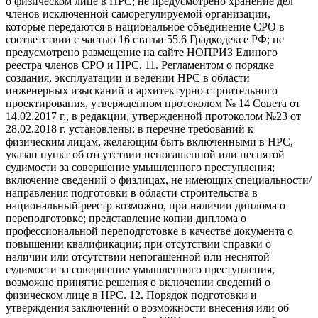
о физическом лице в НРС; не предусмотрено хранение дел
членов исключенной саморегулируемой организации,
которые передаются в национальное объединение СРО в
соответствии с частью 16 статьи 55.6 Градкодексе РФ; не
предусмотрено размещение на сайте НОПРИЗ Единого
реестра членов СРО и НРС. 11. Регламентом о порядке
создания, эксплуатации и ведении НРС в области
инженерных изысканий и архитектурно-строительного
проектирования, утвержденном протоколом № 14 Совета от
14.02.2017 г., в редакции, утвержденной протоколом №23 от
28.02.2018 г. установлены: в перечне требований к
физическим лицам, желающим быть включенными в НРС,
указан пункт об отсутствии непогашенной или неснятой
судимости за совершение умышленного преступления;
включение сведений о физлицах, не имеющих специальности/
направления подготовки в области строительства в
национальный реестр возможно, при наличии диплома о
переподготовке; представление копии диплома о
профессиональной переподготовке в качестве документа о
повышении квалификации; при отсутствии справки о
наличии или отсутствии непогашенной или неснятой
судимости за совершение умышленного преступления,
возможно принятие решения о включении сведений о
физическом лице в НРС. 12. Порядок подготовки и
утверждения заключений о возможности внесения или об