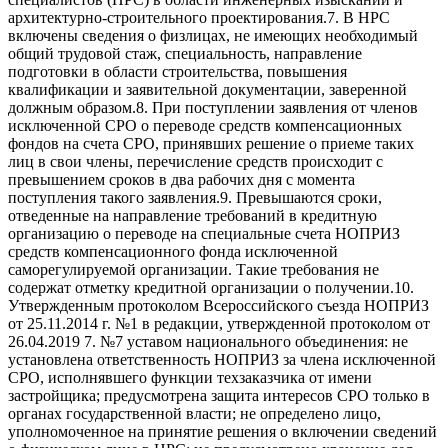
архитектурно-строительного проектирования.7. В НРС
включены сведения о физлицах, не имеющих необходимый
общий трудовой стаж, специальность, направление
подготовки в области строительства, повышения
квалификации и заявительной документации, заверенной
должным образом.8. При поступлении заявления от членов
исключенной СРО о переводе средств компенсационных
фондов на счета СРО, принявших решение о приеме таких
лиц в свои члены, перечисление средств происходит с
превышением сроков в два рабочих дня с момента
поступления такого заявления.9. Превышаются сроки,
отведенные на направление требований в кредитную
организацию о переводе на специальные счета НОПРИЗ
средств компенсационного фонда исключенной
саморегулируемой организации. Такие требования не
содержат отметку кредитной организации о получении.10.
Утвержденным протоколом Всероссийского съезда НОПРИЗ
от 25.11.2014 г. №1 в редакции, утвержденной протоколом от
26.04.2019 7. №7 уставом национального объединения: не
установлена ответственность НОПРИЗ за члена исключенной
СРО, исполнявшего функции техзаказчика от имени
застройщика; предусмотрена защита интересов СРО только в
органах государственной власти; не определено лицо,
уполномоченное на принятие решения о включении сведений