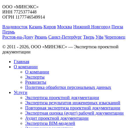
ООО «МИНЭКС»
ИНН 7725377448
ОГРН 1177746549914
Владивосток
Казань
Киров
Москва
Нижний Новгород
Пенза
Пермь
Ростов-на-Дону
Рязань
Санкт-Петербург
Тверь
Уфа
Череповец
© 2011 - 2026, ООО «МИНЭКС» — Экспертиза проектной
документации
Главная
О компании
О компании
Эксперты
Реквизиты
Политика обработки персональных данных
Услуги
Экспертиза проектной документации
Экспертиза результатов инженерных изысканий
Повторная экспертиза проектной документации
Экспертная оценка (аудит) рабочей документации
Аудит проектной документации
Экспертиза BIM-моделей