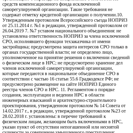
средств компенсационного фонда исключенной
саморегулируемой организации. Такие требования не
содержат отметку кредитной организации о получении.10.
Утвержденным протоколом Всероссийского съезда НОПРИЗ
от 25.11.2014 г. №1 в редакции, утвержденной протоколом от
26.04.2019 7. №7 уставом национального объединения: не
установлена ответственность НОПРИЗ за члена исключенной
СРО, исполнявшего функции техзаказчика от имени
застройщика; предусмотрена защита интересов СРО только в
органах государственной власти; не определено лицо,
уполномоченное на принятие решения о включении сведений
о физическом лице в НРС; не предусмотрено хранение дел
членов исключенной саморегулируемой организации,
которые передаются в национальное объединение СРО в
соответствии с частью 16 статьи 55.6 Градкодексе РФ; не
предусмотрено размещение на сайте НОПРИЗ Единого
реестра членов СРО и НРС. 11. Регламентом о порядке
создания, эксплуатации и ведении НРС в области
инженерных изысканий и архитектурно-строительного
проектирования, утвержденном протоколом № 14 Совета от
14.02.2017 г., в редакции, утвержденной протоколом №23 от
28.02.2018 г. установлены: в перечне требований к
физическим лицам, желающим быть включенными в НРС,
указан пункт об отсутствии непогашенной или неснятой
судимости за совершение умышленного преступления;