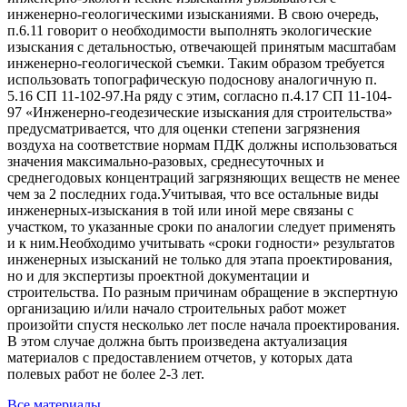
инженерно-геологическими изысканиями. В свою очередь,
п.6.11 говорит о необходимости выполнять экологические
изыскания с детальностью, отвечающей принятым масштабам
инженерно-геологической съемки. Таким образом требуется
использовать топографическую подоснову аналогичную п.
5.16 СП 11-102-97.На ряду с этим, согласно п.4.17 СП 11-104-
97 «Инженерно-геодезические изыскания для строительства»
предусматривается, что для оценки степени загрязнения
воздуха на соответствие нормам ПДК должны использоваться
значения максимально-разовых, среднесуточных и
среднегодовых концентраций загрязняющих веществ не менее
чем за 2 последних года.Учитывая, что все остальные виды
инженерных-изыскания в той или иной мере связаны с
участком, то указанные сроки по аналогии следует применять
и к ним.Необходимо учитывать «сроки годности» результатов
инженерных изысканий не только для этапа проектирования,
но и для экспертизы проектной документации и
строительства. По разным причинам обращение в экспертную
организацию и/или начало строительных работ может
произойти спустя несколько лет после начала проектирования.
В этом случае должна быть произведена актуализация
материалов с предоставлением отчетов, у которых дата
полевых работ не более 2-3 лет.
Все материалы