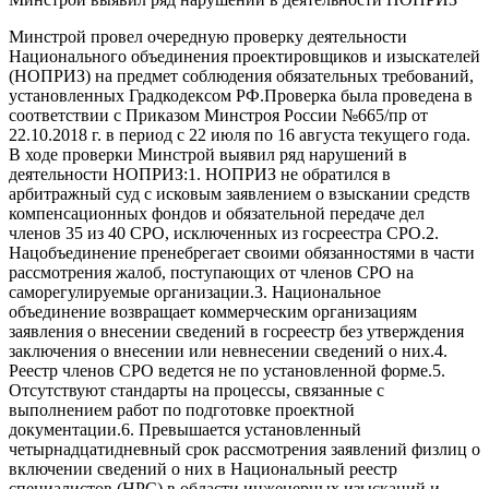
Минстрой провел очередную проверку деятельности
Национального объединения проектировщиков и изыскателей
(НОПРИЗ) на предмет соблюдения обязательных требований,
установленных Градкодексом РФ.Проверка была проведена в
соответствии с Приказом Минстроя России №665/пр от
22.10.2018 г. в период с 22 июля по 16 августа текущего года.
В ходе проверки Минстрой выявил ряд нарушений в
деятельности НОПРИЗ:1. НОПРИЗ не обратился в
арбитражный суд с исковым заявлением о взыскании средств
компенсационных фондов и обязательной передаче дел
членов 35 из 40 СРО, исключенных из госреестра СРО.2.
Нацобъединение пренебрегает своими обязанностями в части
рассмотрения жалоб, поступающих от членов СРО на
саморегулируемые организации.3. Национальное
объединение возвращает коммерческим организациям
заявления о внесении сведений в госреестр без утверждения
заключения о внесении или невнесении сведений о них.4.
Реестр членов СРО ведется не по установленной форме.5.
Отсутствуют стандарты на процессы, связанные с
выполнением работ по подготовке проектной
документации.6. Превышается установленный
четырнадцатидневный срок рассмотрения заявлений физлиц о
включении сведений о них в Национальный реестр
специалистов (НРС) в области инженерных изысканий и