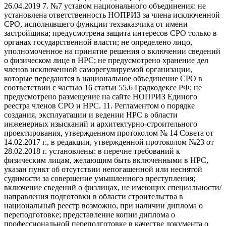
26.04.2019 7. №7 уставом национального объединения: не
установлена ответственность НОПРИЗ за члена исключенной
СРО, исполнявшего функции техзаказчика от имени
застройщика; предусмотрена защита интересов СРО только в
органах государственной власти; не определено лицо,
уполномоченное на принятие решения о включении сведений
о физическом лице в НРС; не предусмотрено хранение дел
членов исключенной саморегулируемой организации,
которые передаются в национальное объединение СРО в
соответствии с частью 16 статьи 55.6 Градкодексе РФ; не
предусмотрено размещение на сайте НОПРИЗ Единого
реестра членов СРО и НРС. 11. Регламентом о порядке
создания, эксплуатации и ведении НРС в области
инженерных изысканий и архитектурно-строительного
проектирования, утвержденном протоколом № 14 Совета от
14.02.2017 г., в редакции, утвержденной протоколом №23 от
28.02.2018 г. установлены: в перечне требований к
физическим лицам, желающим быть включенными в НРС,
указан пункт об отсутствии непогашенной или неснятой
судимости за совершение умышленного преступления;
включение сведений о физлицах, не имеющих специальности/
направления подготовки в области строительства в
национальный реестр возможно, при наличии диплома о
переподготовке; представление копии диплома о
профессиональной переподготовке в качестве документа о