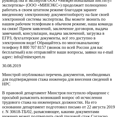
руководства и экспертов ООО «Межрегиональный институт
экспертизы» (ООО «МИНЭКС») продолжает полноценно
работать в своем штатном режиме благодаря заранее
введенному электронному документообороту на базе своей
электронной системы экспертизы. Вы можете звонить по
нашим рабочим телефонам в обычном режиме, наша команда
на связи! Прием заявлений, заключение договоров, выдача
замечаний, консультации, выдача заключений, загрузка в
ЕГРЗ, бухгалтерские документы, всё это доступно в
электронном виде! Обращайтесь по многоканальному
телефону 8 800 707 8157 (звонок по всей России для вас
бесплатный) или отправляйте ваши вопросы, заявки на e-mail
адрес: info@minexpert.ru
30.08.2019
Минстрой опубликовал перечень документов, необходимых
для подтверждения стажа инженера для внесения сведений в
НРС
В правовой департамент Минстроя поступило обращение с
просьбой разъяснить возникший вопрос об исчислении
трудового стажа на инженерных должностях. На его
основании департамент подготовил письмо от 22 августа 2019
г. N 30618-ТБ/02, разъясняющее, какими документами
инженер может подтвердить свой трудовой стаж.Согласно