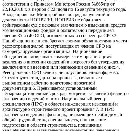
соответствии с Приказом Минстроя России №665/пр от
22.10.2018 г. в период с 22 июля по 16 августа текущего года.
В ходе проверки Минстрой выявил ряд нарушений в
деятельности НОПРИЗ:1. НОПРИЗ не обратился в
арбитражный суд с исковым заявлением о взыскании средств
компенсационных фондов и обязательной передаче дел
членов 35 из 40 СРО, исключенных из госреестра СРО.2.
Нацобъединение пренебрегает своими обязанностями в части
рассмотрения жалоб, поступающих от членов СРО на
саморегулируемые организации.3. Национальное
объединение возвращает коммерческим организациям
заявления о внесении сведений в госреестр без утверждения
заключения о внесении или невнесении сведений о них.4.
Реестр членов СРО ведется не по установленной форме.5.
Отсутствуют стандарты на процессы, связанные с
выполнением работ по подготовке проектной
документации.6. Превышается установленный
четырнадцатидневный срок рассмотрения заявлений физлиц о
включении сведений о них в Национальный реестр
специалистов (НРС) в области инженерных изысканий и
архитектурно-строительного проектирования.7. В НРС
включены сведения о физлицах, не имеющих необходимый
общий трудовой стаж, специальность, направление
подготовки в области строительства, повышения
квалификации и заявительной документации, заверенной