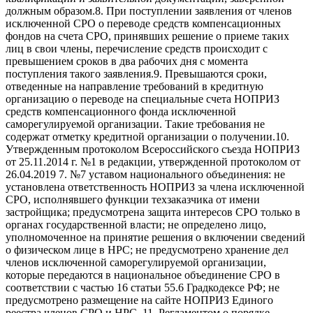
должным образом.8. При поступлении заявления от членов
исключенной СРО о переводе средств компенсационных
фондов на счета СРО, принявших решение о приеме таких
лиц в свои члены, перечисление средств происходит с
превышением сроков в два рабочих дня с момента
поступления такого заявления.9. Превышаются сроки,
отведенные на направление требований в кредитную
организацию о переводе на специальные счета НОПРИЗ
средств компенсационного фонда исключенной
саморегулируемой организации. Такие требования не
содержат отметку кредитной организации о получении.10.
Утвержденным протоколом Всероссийского съезда НОПРИЗ
от 25.11.2014 г. №1 в редакции, утвержденной протоколом от
26.04.2019 7. №7 уставом национального объединения: не
установлена ответственность НОПРИЗ за члена исключенной
СРО, исполнявшего функции техзаказчика от имени
застройщика; предусмотрена защита интересов СРО только в
органах государственной власти; не определено лицо,
уполномоченное на принятие решения о включении сведений
о физическом лице в НРС; не предусмотрено хранение дел
членов исключенной саморегулируемой организации,
которые передаются в национальное объединение СРО в
соответствии с частью 16 статьи 55.6 Градкодексе РФ; не
предусмотрено размещение на сайте НОПРИЗ Единого
реестра членов СРО и НРС. 11. Регламентом о порядке