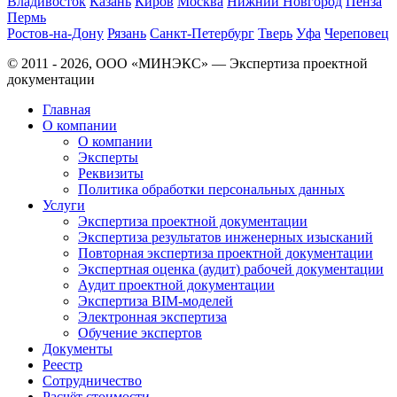
Владивосток
Казань
Киров
Москва
Нижний Новгород
Пенза
Пермь
Ростов-на-Дону
Рязань
Санкт-Петербург
Тверь
Уфа
Череповец
© 2011 - 2026, ООО «МИНЭКС» — Экспертиза проектной
документации
Главная
О компании
О компании
Эксперты
Реквизиты
Политика обработки персональных данных
Услуги
Экспертиза проектной документации
Экспертиза результатов инженерных изысканий
Повторная экспертиза проектной документации
Экспертная оценка (аудит) рабочей документации
Аудит проектной документации
Экспертиза BIM-моделей
Электронная экспертиза
Обучение экспертов
Документы
Реестр
Сотрудничество
Расчёт стоимости