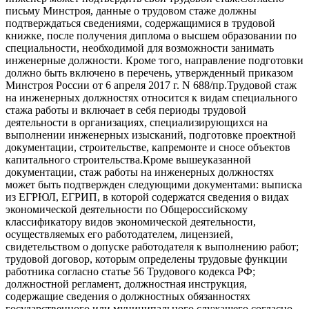
письму Минстроя, данные о трудовом стаже должны
подтверждаться сведениями, содержащимися в трудовой
книжке, после получения диплома о высшем образовании по
специальности, необходимой для возможности занимать
инженерные должности. Кроме того, направление подготовки
должно быть включено в перечень, утвержденный приказом
Минстроя России от 6 апреля 2017 г. N 688/пр.Трудовой стаж
на инженерных должностях относится к видам специального
стажа работы и включает в себя периоды трудовой
деятельности в организациях, специализирующихся на
выполнении инженерных изысканий, подготовке проектной
документации, строительстве, капремонте и сносе объектов
капитального строительства.Кроме вышеуказанной
документации, стаж работы на инженерных должностях
может быть подтвержден следующими документами: выписка
из ЕГРЮЛ, ЕГРИП, в которой содержатся сведения о видах
экономической деятельности по Общероссийскому
классификатору видов экономической деятельности,
осуществляемых его работодателем, лицензией,
свидетельством о допуске работодателя к выполнению работ;
трудовой договор, которым определены трудовые функции
работника согласно статье 56 Трудового кодекса РФ;
должностной регламент, должностная инструкция,
содержащие сведения о должностных обязанностях
государственного или муниципального служащего согласно