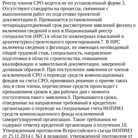
Реестр членов СРО ведется не по установленной форме.5.
Отсутствуют стандарты на процессы, связанные с
выполнением работ по подготовке проектной
документации.6. Превышается установленный
четырнадцатидневный срок рассмотрения заявлений физлиц о
включении сведений о них в Национальный реестр
специалистов (НРС) в области инженерных изысканий и
архитектурно-строительного проектирования.7. В НРС
включены сведения о физлицах, не имеющих необходимый
общий трудовой стаж, специальность, направление
подготовки в области строительства, повышения
квалификации и заявительной документации, заверенной
должным образом.8. При поступлении заявления от членов
исключенной СРО о переводе средств компенсационных
фондов на счета СРО, принявших решение о приеме таких
лиц в свои члены, перечисление средств происходит с
превышением сроков в два рабочих дня с момента
поступления такого заявления.9. Превышаются сроки,
отведенные на направление требований в кредитную
организацию о переводе на специальные счета НОПРИЗ
средств компенсационного фонда исключенной
саморегулируемой организации. Такие требования не
содержат отметку кредитной организации о получении.10.
Утвержденным протоколом Всероссийского съезда НОПРИЗ
от 25.11.2014 г. №1 в редакции, утвержденной протоколом от