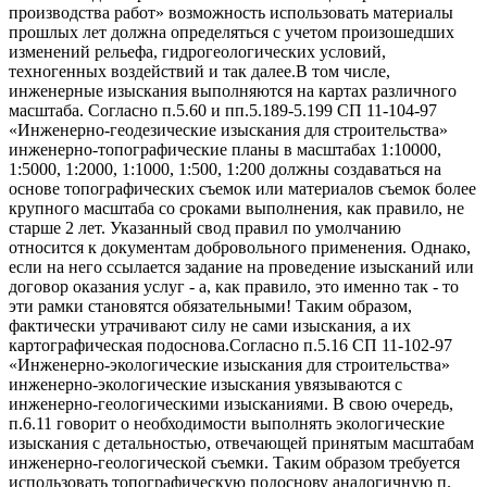
производства работ» возможность использовать материалы
прошлых лет должна определяться с учетом произошедших
изменений рельефа, гидрогеологических условий,
техногенных воздействий и так далее.В том числе,
инженерные изыскания выполняются на картах различного
масштаба. Согласно п.5.60 и пп.5.189-5.199 СП 11-104-97
«Инженерно-геодезические изыскания для строительства»
инженерно-топографические планы в масштабах 1:10000,
1:5000, 1:2000, 1:1000, 1:500, 1:200 должны создаваться на
основе топографических съемок или материалов съемок более
крупного масштаба со сроками выполнения, как правило, не
старше 2 лет. Указанный свод правил по умолчанию
относится к документам добровольного применения. Однако,
если на него ссылается задание на проведение изысканий или
договор оказания услуг - а, как правило, это именно так - то
эти рамки становятся обязательными! Таким образом,
фактически утрачивают силу не сами изыскания, а их
картографическая подоснова.Согласно п.5.16 СП 11-102-97
«Инженерно-экологические изыскания для строительства»
инженерно-экологические изыскания увязываются с
инженерно-геологическими изысканиями. В свою очередь,
п.6.11 говорит о необходимости выполнять экологические
изыскания с детальностью, отвечающей принятым масштабам
инженерно-геологической съемки. Таким образом требуется
использовать топографическую подоснову аналогичную п.