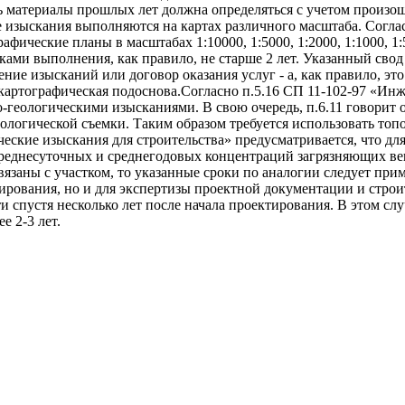
ь материалы прошлых лет должна определяться с учетом произо
 изыскания выполняются на картах различного масштаба. Соглас
фические планы в масштабах 1:10000, 1:5000, 1:2000, 1:1000, 1
оками выполнения, как правило, не старше 2 лет. Указанный св
ение изысканий или договор оказания услуг - а, как правило, эт
 картографическая подоснова.Согласно п.5.16 СП 11-102-97 «Ин
геологическими изысканиями. В свою очередь, п.6.11 говорит 
логической съемки. Таким образом требуется использовать топ
ческие изыскания для строительства» предусматривается, что дл
еднесуточных и среднегодовых концентраций загрязняющих веще
язаны с участком, то указанные сроки по аналогии следует при
тирования, но и для экспертизы проектной документации и стро
 спустя несколько лет после начала проектирования. В этом сл
е 2-3 лет.