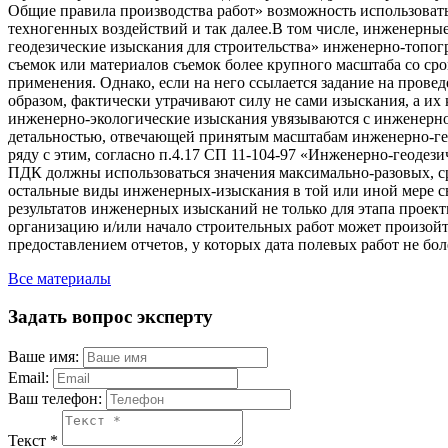
Общие правила производства работ» возможность использоват
техногенных воздействий и так далее.В том числе, инженерные
геодезические изыскания для строительства» инженерно-топогра
съемок или материалов съемок более крупного масштаба со ср
применения. Однако, если на него ссылается задание на провед
образом, фактически утрачивают силу не сами изыскания, а их
инженерно-экологические изыскания увязываются с инженерно-
детальностью, отвечающей принятым масштабам инженерно-гео
ряду с этим, согласно п.4.17 СП 11-104-97 «Инженерно-геодези
ПДК должны использоваться значения максимально-разовых, ср
остальные виды инженерных-изыскания в той или иной мере св
результатов инженерных изысканий не только для этапа проек
организацию и/или начало строительных работ может произойти
предоставлением отчетов, у которых дата полевых работ не боле
Все материалы
Задать вопрос эксперту
Ваше имя:
Email:
Ваш телефон:
Текст *