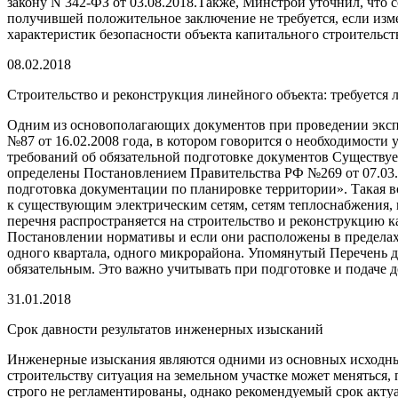
закону N 342-ФЗ от 03.08.2018.Также, Минстрой уточнил, что 
получившей положительное заключение не требуется, если изм
характеристик безопасности объекта капитального строитель
08.02.2018
Строительство и реконструкция линейного объекта: требуется
Одним из основополагающих документов при проведении экспе
№87 от 16.02.2008 года, в котором говорится о необходимости
требований об обязательной подготовке документов Существуе
определены Постановлением Правительства РФ №269 от 07.03.2
подготовка документации по планировке территории». Такая 
к существующим электрическим сетям, сетям теплоснабжения, 
перечня распространяется на строительство и реконструкцию 
Постановлении нормативы и если они расположены в пределах 
одного квартала, одного микрорайона. Упомянутый Перечень де
обязательным. Это важно учитывать при подготовке и подаче 
31.01.2018
Срок давности результатов инженерных изысканий
Инженерные изыскания являются одними из основных исходных
строительству ситуация на земельном участке может меняться
строго не регламентированы, однако рекомендуемый срок актуа