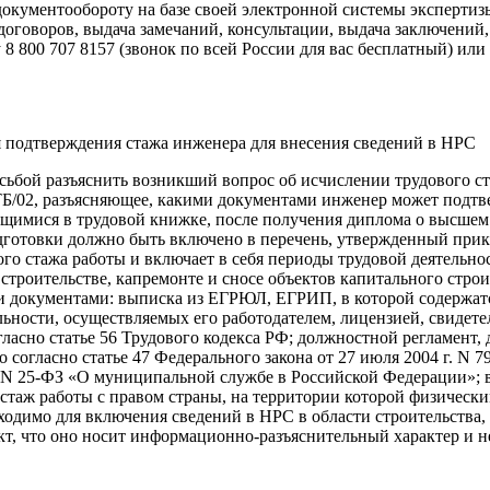
документообороту на базе своей электронной системы эксперти
оговоров, выдача замечаний, консультации, выдача заключений, 
800 707 8157 (звонок по всей России для вас бесплатный) или о
 подтверждения стажа инженера для внесения сведений в НРС
сьбой разъяснить возникший вопрос об исчислении трудового с
8-ТБ/02, разъясняющее, какими документами инженер может подт
ащимися в трудовой книжке, после получения диплома о высшем
готовки должно быть включено в перечень, утвержденный приказ
го стажа работы и включает в себя периоды трудовой деятельн
троительстве, капремонте и сносе объектов капитального стро
документами: выписка из ЕГРЮЛ, ЕГРИП, в которой содержатся
ности, осуществляемых его работодателем, лицензией, свидетел
ласно статье 56 Трудового кодекса РФ; должностной регламент
согласно статье 47 Федерального закона от 27 июля 2004 г. N 
г. N 25-ФЗ «О муниципальной службе в Российской Федерации»; 
аж работы с правом страны, на территории которой физическим
одимо для включения сведений в НРС в области строительства,
т, что оно носит информационно-разъяснительный характер и н