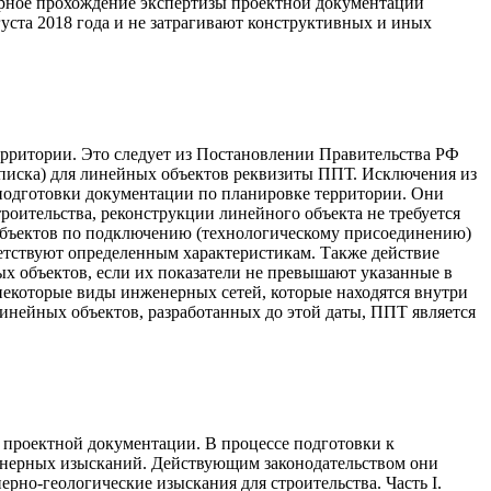
торное прохождение экспертизы проектной документации
уста 2018 года и не затрагивают конструктивных и иных
рритории. Это следует из Постановлении Правительства РФ
записка) для линейных объектов реквизиты ППТ. Исключения из
 подготовки документации по планировке территории. Они
роительства, реконструкции линейного объекта не требуется
 объектов по подключению (технологическому присоединению)
ветствуют определенным характеристикам. Также действие
х объектов, если их показатели не превышают указанные в
некоторые виды инженерных сетей, которые находятся внутри
линейных объектов, разработанных до этой даты, ППТ является
 проектной документации. В процессе подготовки к
нженерных изысканий. Действующим законодательством они
рно-геологические изыскания для строительства. Часть I.