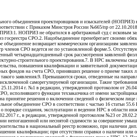
ьного объединения проектировщиков и изыскателей (НОПРИЗ) н
тветствии с Приказом Минстроя России №665/пр от 22.10.2018 г.
ПРИЗ:1. НОПРИЗ не обратился в арбитражный суд с исковым за
 из госреестра СРО.2. Нацобъединение пренебрегает своими обя
 объединение возвращает коммерческим организациям заявления
тр членов СРО ведется не по установленной форме.5. Отсутству
енный четырнадцатидневный срок рассмотрения заявлений физл
ектурно-строительного проектирования.7. В НРС включены све
ительства, повышения квалификации и заявительной документац
ых фондов на счета СРО, принявших решение о приеме таких ли
 такого заявления.9. Превышаются сроки, отведенные на направ
сключенной саморегулируемой организации. Такие требования 
.11.2014 г. №1 в редакции, утвержденной протоколом от 26.04
РО, исполнявшего функции техзаказчика от имени застройщика;
 на принятие решения о включении сведений о физическом лице
ьное объединение СРО в соответствии с частью 16 статьи 55.6 
о порядке создания, эксплуатации и ведении НРС в области ин
2.2017 г., в редакции, утвержденной протоколом №23 от 28.02.2
ии непогашенной или неснятой судимости за совершение умышл
оительства в национальный реестр возможно, при наличии дипл
вышении квалификации; при отсутствии справки о наличии или о