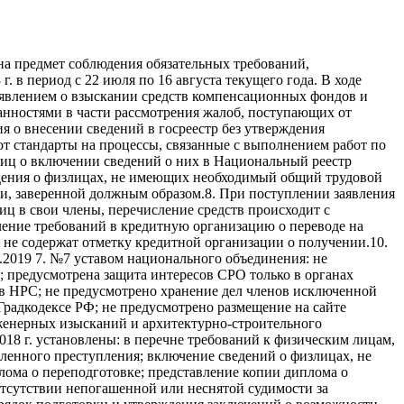
а предмет соблюдения обязательных требований,
 в период с 22 июля по 16 августа текущего года. В ходе
явлением о взыскании средств компенсационных фондов и
занностями в части рассмотрения жалоб, поступающих от
 о внесении сведений в госреестр без утверждения
ют стандарты на процессы, связанные с выполнением работ по
иц о включении сведений о них в Национальный реестр
дения о физлицах, не имеющих необходимый общий трудовой
ии, заверенной должным образом.8. При поступлении заявления
ц в свои члены, перечисление средств происходит с
ление требований в кредитную организацию о переводе на
не содержат отметку кредитной организации о получении.10.
.2019 7. №7 уставом национального объединения: не
 предусмотрена защита интересов СРО только в органах
 в НРС; не предусмотрено хранение дел членов исключенной
Градкодексе РФ; не предусмотрено размещение на сайте
женерных изысканий и архитектурно-строительного
018 г. установлены: в перечне требований к физическим лицам,
енного преступления; включение сведений о физлицах, не
ома о переподготовке; представление копии диплома о
тсутствии непогашенной или неснятой судимости за