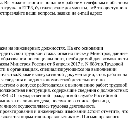
зы. Вы можете звонить по нашим рабочим телефонам в обычном
загрузка в ЕГРЗ, бухгалтерские документы, всё это доступно в
тправляйте ваши вопросы, заявки на e-mail адрес:
тажа на инженерных должностях. На его основании
вердить свой трудовой стаж.Согласно письму Минстроя, данные
 образовании по специальности, необходимой для возможности
ом Минстроя России от 6 апреля 2017 г. N 688/пр.Трудовой
ости в организациях, специализирующихся на выполнении
ительства.Кроме вышеуказанной документации, стаж работы на
 сведения о видах экономической деятельности по
ьством о допуске работодателя к выполнению работ; трудовой
, должностная инструкция, содержащие сведения о должностных
79-ФЗ «О государственной гражданской службе Российской
выписка из личного дела, послужного списка физлица,
 лицом осуществлялась трудовая деятельность.
 проектирования и инженерных изысканий.Стоит отметить, что
е является нормативно-правовым актом. Письмо правового