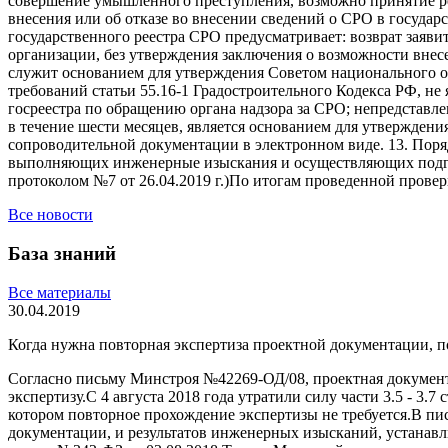
совершение умышленного преступления, возможно принятие ре
внесения или об отказе во внесении сведений о СРО в госуда
государственного реестра СРО предусматривает: возврат заяв
организации, без утверждения заключения о возможности внес
служит основанием для утверждения Советом национального об
требований статьи 55.16-1 Градостроительного Кодекса РФ, н
госреестра по обращению органа надзора за СРО; непредстав
в течение шести месяцев, является основанием для утверждени
сопроводительной документации в электронном виде. 13. Пор
выполняющих инженерные изыскания и осуществляющих подгот
протоколом №7 от 26.04.2019 г.)По итогам проведенной прове
Все новости
База знаний
Все материалы
30.04.2019
Когда нужна повторная экспертиза проектной документации, 
Согласно письму Минстроя №42269-ОД/08, проектная докумен
экспертизу.С 4 августа 2018 года утратили силу части 3.5 - 
котором повторное прохождение экспертизы не требуется.В пи
документации, и результатов инженерных изысканий, устанавл