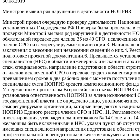
30.08.2019
Минстрой выявил ряд нарушений в деятельности НОПРИЗ
Минстрой провел очередную проверку деятельности Национал
установленных Градкодексом РФ.Проверка была проведена в соо
проверки Минстрой выявил ряд нарушений в деятельности НО
обязательной передаче дел членов 35 из 40 СРО, исключенных
членов СРО на саморегулируемые организации.3. Национальное
заключения о внесении или невнесении сведений о них.4. Реес
подготовке проектной документации.6. Превышается установл
специалистов (НРС) в области инженерных изысканий и архит
стаж, специальность, направление подготовки в области стро
от членов исключенной СРО о переводе средств компенсационн
превышением сроков в два рабочих дня с момента поступления
специальные счета НОПРИЗ средств компенсационного фонда и
Утвержденным протоколом Всероссийского съезда НОПРИЗ от 25
установлена ответственность НОПРИЗ за члена исключенной С
государственной власти; не определено лицо, уполномоченное
саморегулируемой организации, которые передаются в национал
НОПРИЗ Единого реестра членов СРО и НРС. 11. Регламентом 
проектирования, утвержденном протоколом № 14 Совета от 14.0
желающим быть включенными в НРС, указан пункт об отсутств
имеющих специальности/направления подготовки в области стр
профессиональной переподготовке в качестве документа о по