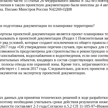
согласно части 55 статьи 26 Федерального закона N 342-ФЗ пов
енения в такую проектную документацию были внесены до 4 авг
ства. Письмо Минстроя России N42269-ОД08
 ли подготовка документации по планировке территории?
ртизы проектной документации является проект планировки те
 указывать в проектной документации (Раздел 1 Пояснительная 
т ряд условий, которые создают исключения из общего правила
017 года «Об утверждении перечня случаев, при которых для ст
возможность предусмотрена для строительства и реконструкции
газоснабжения, водоснабжения и водоотведения, если они соот
капитальных объектов, входящих в состав существующих линейны
полосы отвода или охранной зоны. Кроме того, затрагиваются 
йствует с 1 июля 2017 года. Следовательно, для всех проектов 
документов на экспертизу проектной документации.
 данных для принятия технических решений в ходе разработки
, поэтому необходимо учитывать сроки действия результатов и
льности составляет 2-3 года.Согласно п.5.2 СП 11-105-97«Инжене