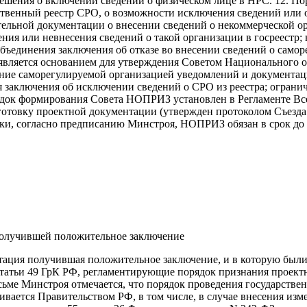
шения о включении сведений о физическом лице в НРС. 12. По
рственный реестр СРО, о возможности исключения сведений или 
ительной документации о внесении сведений о некоммерческой о
ения или невнесения сведений о такой организации в госреестр
ъединения заключения об отказе во внесении сведений о самор
е является основанием для утверждения Советом Национального
ление саморегулируемой организацией уведомлений и документа
я заключения об исключении сведений о СРО из реестра; ограни
ядок формирования Совета НОПРИЗ установлен в Регламенте Все
овку проектной документации (утвержден протоколом Съезда 
рки, согласно предписанию Минстроя, НОПРИЗ обязан в срок до 
получившей положительное заключение
тация получившая положительное заключение, и в которую были
3.7 статьи 49 ГрК РФ, регламентирующие порядок признания прое
сьме Минстроя отмечается, что порядок проведения государстве
ивается Правительством РФ, в том числе, в случае внесения и