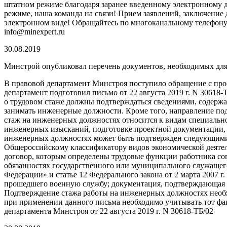
штатном режиме благодаря заранее введенному электронному 
режиме, наша команда на связи! Прием заявлений, заключение д
электронном виде! Обращайтесь по многоканальному телефону 8 
info@minexpert.ru
30.08.2019
Минстрой опубликовал перечень документов, необходимых для
В правовой департамент Минстроя поступило обращение с про
департамент подготовил письмо от 22 августа 2019 г. N 3061
о трудовом стаже должны подтверждаться сведениями, содерж
занимать инженерные должности. Кроме того, направление под
стаж на инженерных должностях относится к видам специально
инженерных изысканий, подготовке проектной документации, с
инженерных должностях может быть подтвержден следующими 
Общероссийскому классификатору видов экономической деятель
договор, которым определены трудовые функции работника сог
обязанностях государственного или муниципального служащего 
Федерации» и статье 12 Федерального закона от 2 марта 2007 
прошедшего военную службу; документация, подтверждающая ст
Подтверждение стажа работы на инженерных должностях необх
при применении данного письма необходимо учитывать тот фак
департамента Минстроя от 22 августа 2019 г. N 30618-ТБ/02