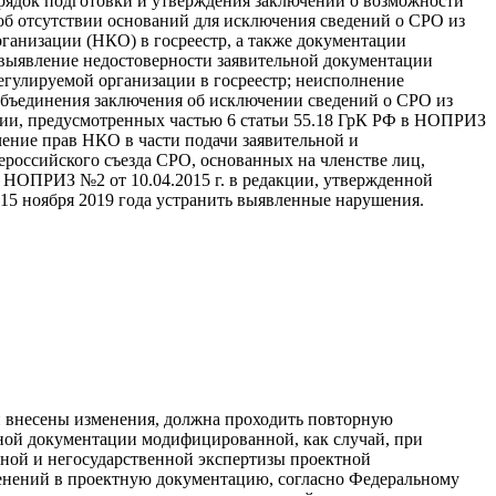
рядок подготовки и утверждения заключений о возможности
об отсутствии оснований для исключения сведений о СРО из
рганизации (НКО) в госреестр, а также документации
; выявление недостоверности заявительной документации
егулируемой организации в госреестр; неисполнение
 объединения заключения об исключении сведений о СРО из
ции, предусмотренных частью 6 статьи 55.18 ГрК РФ в НОПРИЗ
чение прав НКО в части подачи заявительной и
российского съезда СРО, основанных на членстве лиц,
НОПРИЗ №2 от 10.04.2015 г. в редакции, утвержденной
15 ноября 2019 года устранить выявленные нарушения.
 внесены изменения, должна проходить повторную
ктной документации модифицированной, как случай, при
нной и негосударственной экспертизы проектной
зменений в проектную документацию, согласно Федеральному