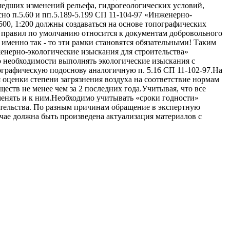
шедших изменений рельефа, гидрогеологических условий,
но п.5.60 и пп.5.189-5.199 СП 11-104-97 «Инженерно-
:500, 1:200 должны создаваться на основе топографических
од правил по умолчанию относится к документам добровольного
о именно так - то эти рамки становятся обязательными! Таким
женерно-экологические изыскания для строительства»
о необходимости выполнять экологические изыскания с
ографическую подоснову аналогичную п. 5.16 СП 11-102-97.На
я оценки степени загрязнения воздуха на соответствие нормам
ств не менее чем за 2 последних года.Учитывая, что все
менять и к ним.Необходимо учитывать «сроки годности»
ительства. По разным причинам обращение в экспертную
учае должна быть произведена актуализация материалов с