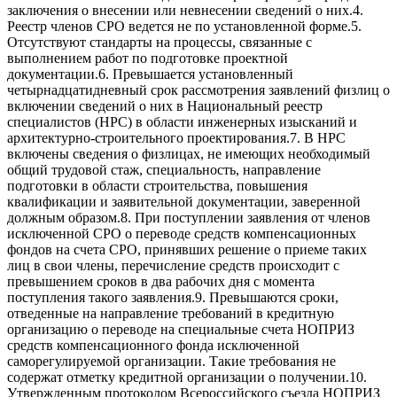
заключения о внесении или невнесении сведений о них.4.
Реестр членов СРО ведется не по установленной форме.5.
Отсутствуют стандарты на процессы, связанные с
выполнением работ по подготовке проектной
документации.6. Превышается установленный
четырнадцатидневный срок рассмотрения заявлений физлиц о
включении сведений о них в Национальный реестр
специалистов (НРС) в области инженерных изысканий и
архитектурно-строительного проектирования.7. В НРС
включены сведения о физлицах, не имеющих необходимый
общий трудовой стаж, специальность, направление
подготовки в области строительства, повышения
квалификации и заявительной документации, заверенной
должным образом.8. При поступлении заявления от членов
исключенной СРО о переводе средств компенсационных
фондов на счета СРО, принявших решение о приеме таких
лиц в свои члены, перечисление средств происходит с
превышением сроков в два рабочих дня с момента
поступления такого заявления.9. Превышаются сроки,
отведенные на направление требований в кредитную
организацию о переводе на специальные счета НОПРИЗ
средств компенсационного фонда исключенной
саморегулируемой организации. Такие требования не
содержат отметку кредитной организации о получении.10.
Утвержденным протоколом Всероссийского съезда НОПРИЗ