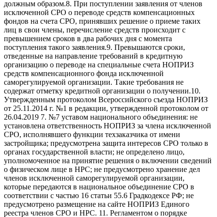
должным образом.8. При поступлении заявления от членов
исключенной СРО о переводе средств компенсационных
фондов на счета СРО, принявших решение о приеме таких
лиц в свои члены, перечисление средств происходит с
превышением сроков в два рабочих дня с момента
поступления такого заявления.9. Превышаются сроки,
отведенные на направление требований в кредитную
организацию о переводе на специальные счета НОПРИЗ
средств компенсационного фонда исключенной
саморегулируемой организации. Такие требования не
содержат отметку кредитной организации о получении.10.
Утвержденным протоколом Всероссийского съезда НОПРИЗ
от 25.11.2014 г. №1 в редакции, утвержденной протоколом от
26.04.2019 7. №7 уставом национального объединения: не
установлена ответственность НОПРИЗ за члена исключенной
СРО, исполнявшего функции техзаказчика от имени
застройщика; предусмотрена защита интересов СРО только в
органах государственной власти; не определено лицо,
уполномоченное на принятие решения о включении сведений
о физическом лице в НРС; не предусмотрено хранение дел
членов исключенной саморегулируемой организации,
которые передаются в национальное объединение СРО в
соответствии с частью 16 статьи 55.6 Градкодексе РФ; не
предусмотрено размещение на сайте НОПРИЗ Единого
реестра членов СРО и НРС. 11. Регламентом о порядке