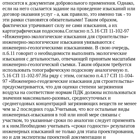
относится к документам добровольного применения. Однако,
если на него ссылается задание на проведение изысканий или
договор оказания услуг - а, как правило, это именно так - то
эти рамки становятся обязательными! Таким образом,
фактически утрачивают силу не сами изыскания, а их
картографическая подоснова.Согласно п.5.16 СП 11-102-97
«Инженерно-экологические изыскания для строительства»
инженерно-экологические изыскания увязываются с
инженерно-геологическими изысканиями. В свою очередь,
п.6.11 говорит о необходимости выполнять экологические
изыскания с детальностью, отвечающей принятым масштабам
инженерно-геологической съемки. Таким образом требуется
использовать топографическую подоснову аналогичную п.
5.16 СП 11-102-97.На ряду с этим, согласно п.4.17 СП 11-104-
97 «Инженерно-геодезические изыскания для строительства»
предусматривается, что для оценки степени загрязнения
воздуха на соответствие нормам ПДК должны использоваться
значения максимально-разовых, среднесуточных и
среднегодовых концентраций загрязняющих веществ не менее
чем за 2 последних года.Учитывая, что все остальные виды
инженерных-изыскания в той или иной мере связаны с
участком, то указанные сроки по аналогии следует применять
и к ним.Необходимо учитывать «сроки годности» результатов
инженерных изысканий не только для этапа проектирования,
но и для экспертизы проектной документации и