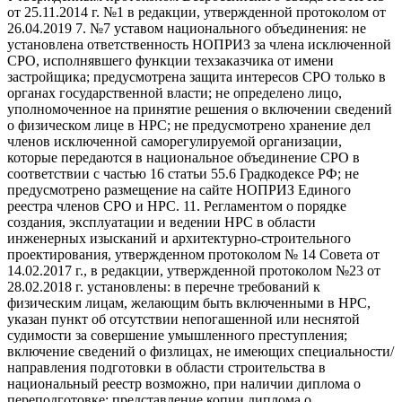
от 25.11.2014 г. №1 в редакции, утвержденной протоколом от
26.04.2019 7. №7 уставом национального объединения: не
установлена ответственность НОПРИЗ за члена исключенной
СРО, исполнявшего функции техзаказчика от имени
застройщика; предусмотрена защита интересов СРО только в
органах государственной власти; не определено лицо,
уполномоченное на принятие решения о включении сведений
о физическом лице в НРС; не предусмотрено хранение дел
членов исключенной саморегулируемой организации,
которые передаются в национальное объединение СРО в
соответствии с частью 16 статьи 55.6 Градкодексе РФ; не
предусмотрено размещение на сайте НОПРИЗ Единого
реестра членов СРО и НРС. 11. Регламентом о порядке
создания, эксплуатации и ведении НРС в области
инженерных изысканий и архитектурно-строительного
проектирования, утвержденном протоколом № 14 Совета от
14.02.2017 г., в редакции, утвержденной протоколом №23 от
28.02.2018 г. установлены: в перечне требований к
физическим лицам, желающим быть включенными в НРС,
указан пункт об отсутствии непогашенной или неснятой
судимости за совершение умышленного преступления;
включение сведений о физлицах, не имеющих специальности/
направления подготовки в области строительства в
национальный реестр возможно, при наличии диплома о
переподготовке; представление копии диплома о