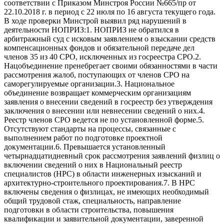
соответствии с Приказом Минстроя России №665/пр от
22.10.2018 г. в период с 22 июля по 16 августа текущего года.
В ходе проверки Минстрой выявил ряд нарушений в
деятельности НОПРИЗ:1. НОПРИЗ не обратился в
арбитражный суд с исковым заявлением о взыскании средств
компенсационных фондов и обязательной передаче дел
членов 35 из 40 СРО, исключенных из госреестра СРО.2.
Нацобъединение пренебрегает своими обязанностями в части
рассмотрения жалоб, поступающих от членов СРО на
саморегулируемые организации.3. Национальное
объединение возвращает коммерческим организациям
заявления о внесении сведений в госреестр без утверждения
заключения о внесении или невнесении сведений о них.4.
Реестр членов СРО ведется не по установленной форме.5.
Отсутствуют стандарты на процессы, связанные с
выполнением работ по подготовке проектной
документации.6. Превышается установленный
четырнадцатидневный срок рассмотрения заявлений физлиц о
включении сведений о них в Национальный реестр
специалистов (НРС) в области инженерных изысканий и
архитектурно-строительного проектирования.7. В НРС
включены сведения о физлицах, не имеющих необходимый
общий трудовой стаж, специальность, направление
подготовки в области строительства, повышения
квалификации и заявительной документации, заверенной