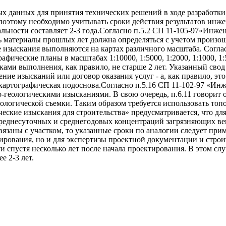
 данных для принятия технических решений в ходе разработки
, поэтому необходимо учитывать сроки действия результатов и
льности составляет 2-3 года.Согласно п.5.2 СП 11-105-97«Инжене
ь материалы прошлых лет должна определяться с учетом произо
 изыскания выполняются на картах различного масштаба. Соглас
фические планы в масштабах 1:10000, 1:5000, 1:2000, 1:1000, 1
оками выполнения, как правило, не старше 2 лет. Указанный св
ение изысканий или договор оказания услуг - а, как правило, эт
 картографическая подоснова.Согласно п.5.16 СП 11-102-97 «Ин
геологическими изысканиями. В свою очередь, п.6.11 говорит 
логической съемки. Таким образом требуется использовать топ
ческие изыскания для строительства» предусматривается, что дл
еднесуточных и среднегодовых концентраций загрязняющих веще
язаны с участком, то указанные сроки по аналогии следует при
тирования, но и для экспертизы проектной документации и стро
 спустя несколько лет после начала проектирования. В этом сл
е 2-3 лет.