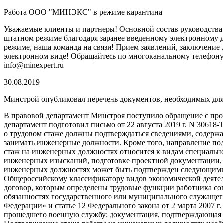
Работа ООО "МИНЭКС" в режиме карантина
Уважаемые клиенты и партнеры! Основной состав руководст
штатном режиме благодаря заранее введенному электронному 
режиме, наша команда на связи! Прием заявлений, заключение д
электронном виде! Обращайтесь по многоканальному телефону 8 
info@minexpert.ru
30.08.2019
Минстрой опубликовал перечень документов, необходимых для
В правовой департамент Минстроя поступило обращение с про
департамент подготовил письмо от 22 августа 2019 г. N 3061
о трудовом стаже должны подтверждаться сведениями, содерж
занимать инженерные должности. Кроме того, направление под
стаж на инженерных должностях относится к видам специально
инженерных изысканий, подготовке проектной документации, с
инженерных должностях может быть подтвержден следующими 
Общероссийскому классификатору видов экономической деятель
договор, которым определены трудовые функции работника сог
обязанностях государственного или муниципального служащего 
Федерации» и статье 12 Федерального закона от 2 марта 2007 
прошедшего военную службу; документация, подтверждающая ст