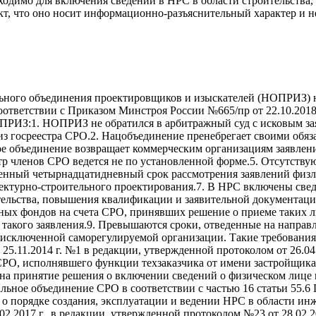
одимо для включения сведений в НРС в области строительства,
т, что оно носит информационно-разъяснительный характер и н
ьного объединения проектировщиков и изыскателей (НОПРИЗ) н
тветствии с Приказом Минстроя России №665/пр от 22.10.2018 г.
ПРИЗ:1. НОПРИЗ не обратился в арбитражный суд с исковым за
 из госреестра СРО.2. Нацобъединение пренебрегает своими обя
 объединение возвращает коммерческим организациям заявления
тр членов СРО ведется не по установленной форме.5. Отсутству
енный четырнадцатидневный срок рассмотрения заявлений физл
ектурно-строительного проектирования.7. В НРС включены све
ительства, повышения квалификации и заявительной документац
ых фондов на счета СРО, принявших решение о приеме таких ли
 такого заявления.9. Превышаются сроки, отведенные на направ
сключенной саморегулируемой организации. Такие требования 
.11.2014 г. №1 в редакции, утвержденной протоколом от 26.04
РО, исполнявшего функции техзаказчика от имени застройщика;
 на принятие решения о включении сведений о физическом лице
ьное объединение СРО в соответствии с частью 16 статьи 55.6 
о порядке создания, эксплуатации и ведении НРС в области ин
2.2017 г., в редакции, утвержденной протоколом №23 от 28.02.2