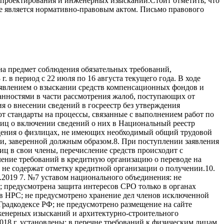
 проектирования и инженерных изысканий.Стоит отметить, что
е является нормативно-правовым актом. Письмо правового
а предмет соблюдения обязательных требований,
 в период с 22 июля по 16 августа текущего года. В ходе
явлением о взыскании средств компенсационных фондов и
занностями в части рассмотрения жалоб, поступающих от
 о внесении сведений в госреестр без утверждения
ют стандарты на процессы, связанные с выполнением работ по
иц о включении сведений о них в Национальный реестр
дения о физлицах, не имеющих необходимый общий трудовой
ии, заверенной должным образом.8. При поступлении заявления
ц в свои члены, перечисление средств происходит с
ление требований в кредитную организацию о переводе на
не содержат отметку кредитной организации о получении.10.
.2019 7. №7 уставом национального объединения: не
 предусмотрена защита интересов СРО только в органах
 в НРС; не предусмотрено хранение дел членов исключенной
Градкодексе РФ; не предусмотрено размещение на сайте
женерных изысканий и архитектурно-строительного
018 г. установлены: в перечне требований к физическим лицам,