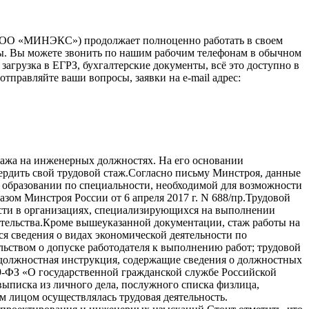
(ООО «МИНЭКС») продолжает полноценно работать в своем
зы. Вы можете звонить по нашим рабочим телефонам в обычном
загрузка в ЕГРЗ, бухгалтерские документы, всё это доступно в
тправляйте ваши вопросы, заявки на e-mail адрес:
тажа на инженерных должностях. На его основании
вердить свой трудовой стаж.Согласно письму Минстроя, данные
 образовании по специальности, необходимой для возможности
ом Минстроя России от 6 апреля 2017 г. N 688/пр.Трудовой
ости в организациях, специализирующихся на выполнении
ительства.Кроме вышеуказанной документации, стаж работы на
 сведения о видах экономической деятельности по
ьством о допуске работодателя к выполнению работ; трудовой
, должностная инструкция, содержащие сведения о должностных
79-ФЗ «О государственной гражданской службе Российской
выписка из личного дела, послужного списка физлица,
 лицом осуществлялась трудовая деятельность.