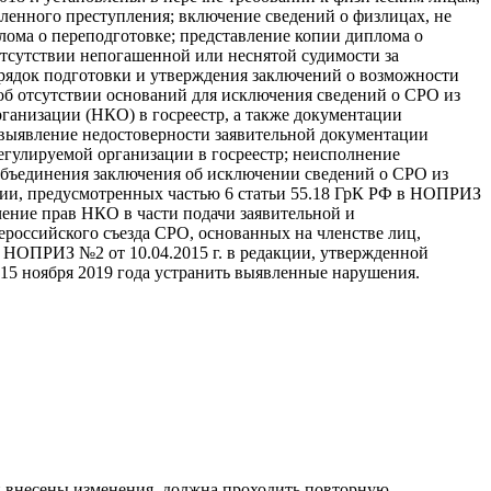
енного преступления; включение сведений о физлицах, не
ома о переподготовке; представление копии диплома о
тсутствии непогашенной или неснятой судимости за
рядок подготовки и утверждения заключений о возможности
об отсутствии оснований для исключения сведений о СРО из
рганизации (НКО) в госреестр, а также документации
; выявление недостоверности заявительной документации
егулируемой организации в госреестр; неисполнение
 объединения заключения об исключении сведений о СРО из
ции, предусмотренных частью 6 статьи 55.18 ГрК РФ в НОПРИЗ
чение прав НКО в части подачи заявительной и
российского съезда СРО, основанных на членстве лиц,
НОПРИЗ №2 от 10.04.2015 г. в редакции, утвержденной
15 ноября 2019 года устранить выявленные нарушения.
 внесены изменения, должна проходить повторную