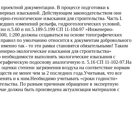
 проектной документации. В процессе подготовки к
нженерных изысканий. Действующим законодательством они
рно-геологические изыскания для строительства. Часть I.
шедших изменений рельефа, гидрогеологических условий,
но п.5.60 и пп.5.189-5.199 СП 11-104-97 «Инженерно-
:500, 1:200 должны создаваться на основе топографических
од правил по умолчанию относится к документам добровольного
о именно так - то эти рамки становятся обязательными! Таким
женерно-экологические изыскания для строительства»
о необходимости выполнять экологические изыскания с
ографическую подоснову аналогичную п. 5.16 СП 11-102-97.На
я оценки степени загрязнения воздуха на соответствие нормам
ств не менее чем за 2 последних года.Учитывая, что все
менять и к ним.Необходимо учитывать «сроки годности»
ительства. По разным причинам обращение в экспертную
учае должна быть произведена актуализация материалов с