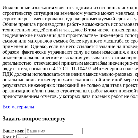
Инженерные изыскания являются одними из основных исходных
строительству ситуация на земельном участке может меняться
строго не регламентированы, однако рекомендуемый срок актуа
Общие правила производства работ» возможность использоват
техногенных воздействий и так далее.В том числе, инженерные
геодезические изыскания для строительства» инженерно-топогра
съемок или материалов съемок более крупного масштаба со ср
применения. Однако, если на него ссылается задание на провед
образом, фактически утрачивают силу не сами изыскания, а их
инженерно-экологические изыскания увязываются с инженерно-
детальностью, отвечающей принятым масштабам инженерно-гео
ряду с этим, согласно п.4.17 СП 11-104-97 «Инженерно-геодези
ПДК должны использоваться значения максимально-разовых, ср
остальные виды инженерных-изыскания в той или иной мере св
результатов инженерных изысканий не только для этапа проек
организацию и/или начало строительных работ может произойти
предоставлением отчетов, у которых дата полевых работ не боле
Все материалы
Задать вопрос эксперту
Ваше имя:
Email: