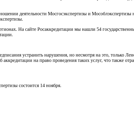
отношении деятельности Мосгосэкспертизы и Мособлэкспертизы 
экспертизы.
 регионах. На сайте Росаккредитации мы нашли 54 государствен
тации.
дписания устранить нарушения, но несмотря на это, только Лен
б аккредитации на право проведения таких услуг, что также отр
пертизы состоится 14 ноября.