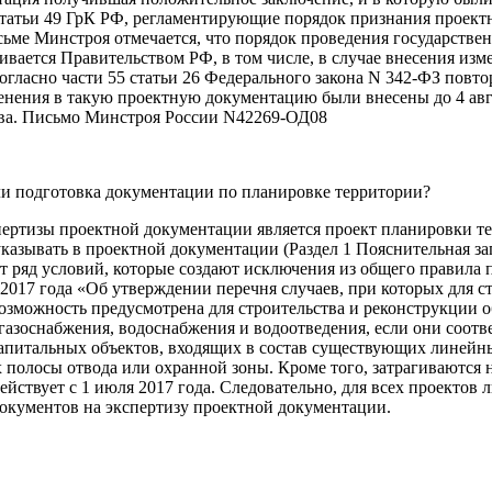
3.7 статьи 49 ГрК РФ, регламентирующие порядок признания прое
сьме Минстроя отмечается, что порядок проведения государстве
ивается Правительством РФ, в том числе, в случае внесения и
согласно части 55 статьи 26 Федерального закона N 342-ФЗ пов
енения в такую проектную документацию были внесены до 4 авг
ства. Письмо Минстроя России N42269-ОД08
 ли подготовка документации по планировке территории?
ртизы проектной документации является проект планировки те
 указывать в проектной документации (Раздел 1 Пояснительная 
т ряд условий, которые создают исключения из общего правила
017 года «Об утверждении перечня случаев, при которых для ст
возможность предусмотрена для строительства и реконструкции
газоснабжения, водоснабжения и водоотведения, если они соот
капитальных объектов, входящих в состав существующих линейны
полосы отвода или охранной зоны. Кроме того, затрагиваются 
йствует с 1 июля 2017 года. Следовательно, для всех проектов 
документов на экспертизу проектной документации.