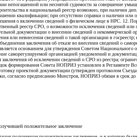
ии непогашенной или неснятой судимости за совершение умышл
оительства в национальный реестр возможно, при наличии дипл
вышении квалификации; при отсутствии справки о наличии или о
шения о включении сведений о физическом лице в НРС. 12. По
рственный реестр СРО, о возможности исключения сведений или 
ительной документации о внесении сведений о некоммерческой о
ения или невнесения сведений о такой организации в госреестр
ъединения заключения об отказе во внесении сведений о самор
е является основанием для утверждения Советом Национального
ление саморегулируемой организацией уведомлений и документа
я заключения об исключении сведений о СРО из реестра; ограни
ядок формирования Совета НОПРИЗ установлен в Регламенте Все
овку проектной документации (утвержден протоколом Съезда 
рки, согласно предписанию Минстроя, НОПРИЗ обязан в срок до 
получившей положительное заключение
тация получившая положительное заключение, и в которую были