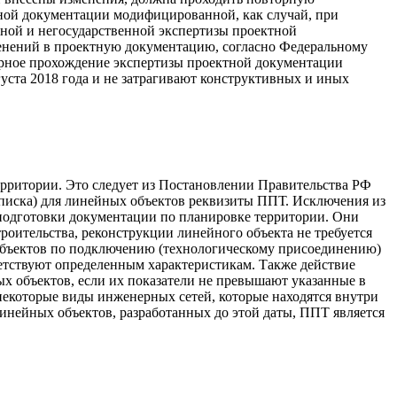
ктной документации модифицированной, как случай, при
нной и негосударственной экспертизы проектной
зменений в проектную документацию, согласно Федеральному
торное прохождение экспертизы проектной документации
уста 2018 года и не затрагивают конструктивных и иных
рритории. Это следует из Постановлении Правительства РФ
записка) для линейных объектов реквизиты ППТ. Исключения из
 подготовки документации по планировке территории. Они
роительства, реконструкции линейного объекта не требуется
 объектов по подключению (технологическому присоединению)
ветствуют определенным характеристикам. Также действие
х объектов, если их показатели не превышают указанные в
некоторые виды инженерных сетей, которые находятся внутри
линейных объектов, разработанных до этой даты, ППТ является