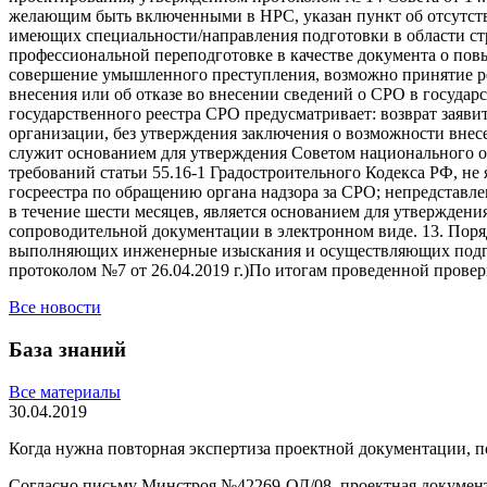
желающим быть включенными в НРС, указан пункт об отсутств
имеющих специальности/направления подготовки в области стр
профессиональной переподготовке в качестве документа о по
совершение умышленного преступления, возможно принятие ре
внесения или об отказе во внесении сведений о СРО в госуда
государственного реестра СРО предусматривает: возврат заяв
организации, без утверждения заключения о возможности внес
служит основанием для утверждения Советом национального об
требований статьи 55.16-1 Градостроительного Кодекса РФ, н
госреестра по обращению органа надзора за СРО; непредстав
в течение шести месяцев, является основанием для утверждени
сопроводительной документации в электронном виде. 13. Пор
выполняющих инженерные изыскания и осуществляющих подгот
протоколом №7 от 26.04.2019 г.)По итогам проведенной прове
Все новости
База знаний
Все материалы
30.04.2019
Когда нужна повторная экспертиза проектной документации, 
Согласно письму Минстроя №42269-ОД/08, проектная докумен