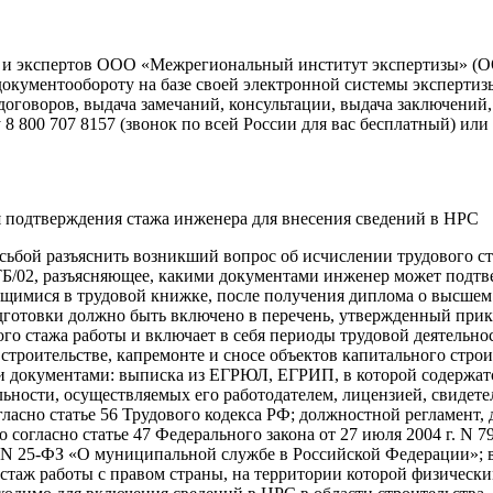
ва и экспертов ООО «Межрегиональный институт экспертизы» 
документообороту на базе своей электронной системы эксперти
оговоров, выдача замечаний, консультации, выдача заключений, 
800 707 8157 (звонок по всей России для вас бесплатный) или о
 подтверждения стажа инженера для внесения сведений в НРС
сьбой разъяснить возникший вопрос об исчислении трудового с
8-ТБ/02, разъясняющее, какими документами инженер может подт
ащимися в трудовой книжке, после получения диплома о высшем
готовки должно быть включено в перечень, утвержденный приказ
го стажа работы и включает в себя периоды трудовой деятельн
троительстве, капремонте и сносе объектов капитального стро
документами: выписка из ЕГРЮЛ, ЕГРИП, в которой содержатся
ности, осуществляемых его работодателем, лицензией, свидетел
ласно статье 56 Трудового кодекса РФ; должностной регламент
согласно статье 47 Федерального закона от 27 июля 2004 г. N 
г. N 25-ФЗ «О муниципальной службе в Российской Федерации»; 
аж работы с правом страны, на территории которой физическим